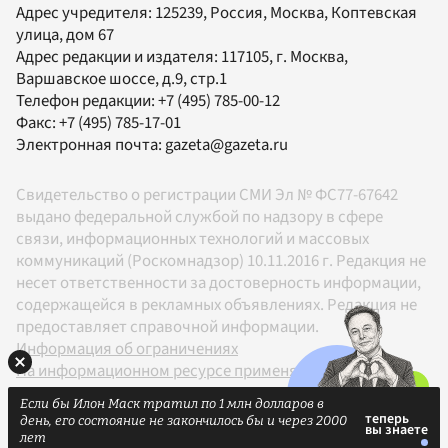
Адрес учредителя: 125239, Россия, Москва, Коптевская
улица, дом 67
Адрес редакции и издателя:
117105
, г.
Москва
,
Варшавское шоссе, д.9, стр.1
Телефон редакции:
+7 (495) 785-00-12
Факс:
+7 (495) 785-17-01
Электронная почта:
gazeta@gazeta.ru
Свидетельство о регистрации СМИ Эл № ФС77-67642
выдано федеральной службой по надзору в сфере
связи, информационных технологий и массовых
коммуникаций (Роскомнадзор) 10.11.2016 г. Редакция не
несет ответственности за достоверность информации,
содержащейся в рекламных объявлениях. Редакция не
предоставляет справочной информации.
Информация об ограничениях
На информационном ресурсе применяются
рекомендательные технологии в соответствии с
Если бы Илон Маск тратил по 1 млн долларов в
Правилами
день, его состояние не закончилось бы и через 2000
18+
лет