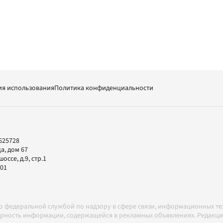
ия использования
Политика конфиденциальности
625728
а, дом 67
ссе, д.9, стр.1
-01
но федеральной службой по надзору в сфере связи, информационных т
товерность информации, содержащейся в рекламных объявлениях. Редак