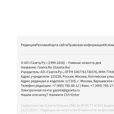
Редакция
Реклама
Карта сайта
Правовая информация
Услов
© АО «Газета.Ру» (1999-2026) – Главные новости дня
Название:
Газета.Ru
(Gazeta.Ru)
Учредитель:
АО «Газета.Ру»
, ОГРН 1067761730376, ИНН 7743
Адрес учредителя: 125239, Россия, Москва, Коптевская улиц
Адрес редакции и издателя:
117105
, г.
Москва
,
Варшавское шо
Телефон редакции:
+7 (495) 785-00-12
| Факс:
+7 (495) 785-17
Электронная почта:
gazeta@gazeta.ru
Нашли опечатку? Нажмите Ctrl+Enter
Свидетельство о регистрации СМИ Эл № ФС77-67642 выда
10.11.2016 г. Редакция не несет ответственности за дос