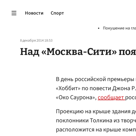
Новости
Спорт
Покушение на гл
8 декабря 2014 18:53
Над «Москва-Сити» поя
В день российской премьеры
«Хоббит» по повести Джона Р.
«Око Саурона»,
сообщает
рос
Проекцию на крыше здания д
поклонники Толкина из творч
расположится на крыше компл