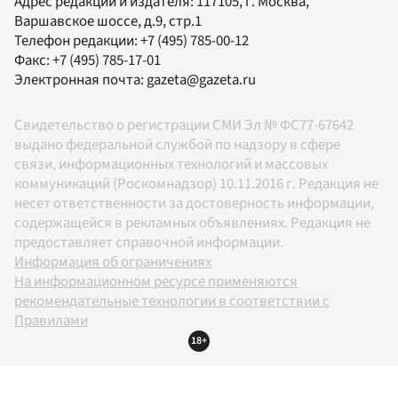
Адрес редакции и издателя:
117105
, г.
Москва
,
Варшавское шоссе, д.9, стр.1
Телефон редакции:
+7 (495) 785-00-12
Факс:
+7 (495) 785-17-01
Электронная почта:
gazeta@gazeta.ru
Свидетельство о регистрации СМИ Эл № ФС77-67642
выдано федеральной службой по надзору в сфере
связи, информационных технологий и массовых
коммуникаций (Роскомнадзор) 10.11.2016 г. Редакция не
несет ответственности за достоверность информации,
содержащейся в рекламных объявлениях. Редакция не
предоставляет справочной информации.
Информация об ограничениях
На информационном ресурсе применяются
рекомендательные технологии в соответствии с
Правилами
18+