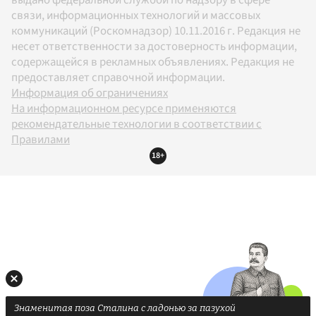
связи, информационных технологий и массовых
коммуникаций (Роскомнадзор) 10.11.2016 г. Редакция не
несет ответственности за достоверность информации,
содержащейся в рекламных объявлениях. Редакция не
предоставляет справочной информации.
Информация об ограничениях
На информационном ресурсе применяются
рекомендательные технологии в соответствии с
Правилами
18+
Знаменитая поза Сталина с ладонью за пазухой