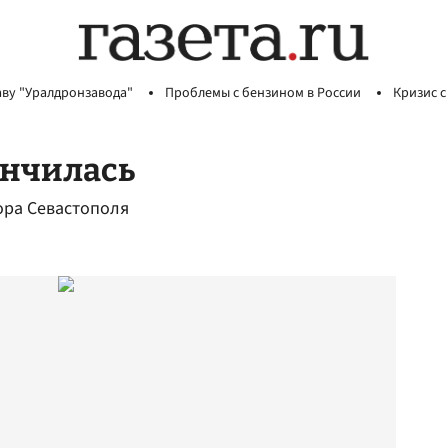
аву "Уралдронзавода"
Проблемы с бензином в России
Кризис с
ончилась
ора Севастополя