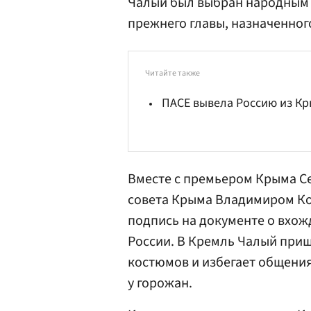
Чалый был выбран народным 
прежнего главы, назначенног
Читайте также
ПАСЕ вывела Россию из К
Вместе с премьером Крыма
С
совета Крыма
Владимиром К
подпись на документе о вхож
России. В Кремль Чалый приш
костюмов и избегает общения
у горожан.