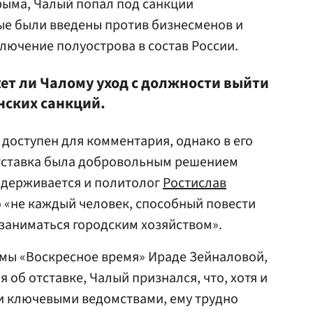
рыма, Чалый попал под санкции
рые были введены против бизнесменов и
ючение полуострова в состав России.
ет ли Чалому уход с должности выйти
нских санкций.
доступен для комментария, однако в его
отставка была добровольным решением
идерживается и политолог
Ростислав
то «не каждый человек, способный повести
заниматься городским хозяйством».
мы «Воскресное время» Ираде Зейналовой,
об отставке, Чалый признался, что, хотя и
ми ключевыми ведомствами, ему трудно