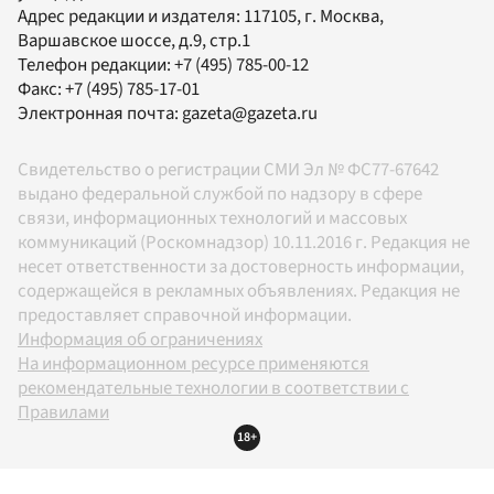
Адрес редакции и издателя:
117105
, г.
Москва
,
Варшавское шоссе, д.9, стр.1
Телефон редакции:
+7 (495) 785-00-12
Факс:
+7 (495) 785-17-01
Электронная почта:
gazeta@gazeta.ru
Свидетельство о регистрации СМИ Эл № ФС77-67642
выдано федеральной службой по надзору в сфере
связи, информационных технологий и массовых
коммуникаций (Роскомнадзор) 10.11.2016 г. Редакция не
несет ответственности за достоверность информации,
содержащейся в рекламных объявлениях. Редакция не
предоставляет справочной информации.
Информация об ограничениях
На информационном ресурсе применяются
рекомендательные технологии в соответствии с
Правилами
18+