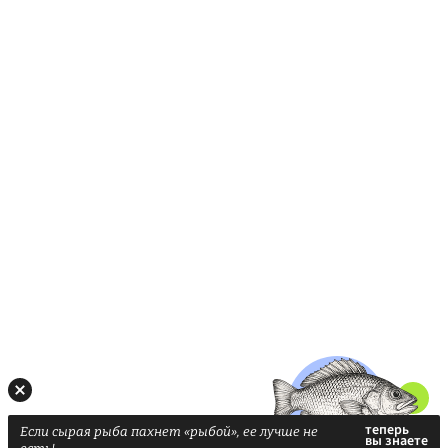
Если сырая рыба пахнет «рыбой», ее лучше не