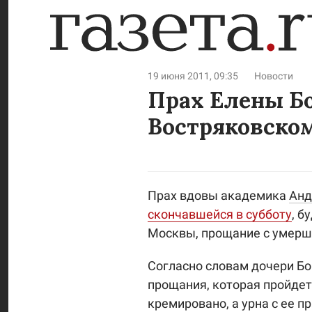
19 июня 2011, 09:35
Новости
Прах Елены Бо
Востряковско
Прах вдовы академика
Анд
скончавшейся в субботу
, б
Москвы, прощание с умерш
Согласно словам дочери Бо
прощания, которая пройдет
кремировано, а урна с ее 