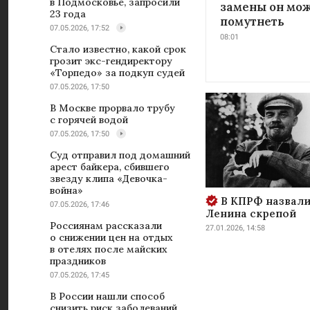
в Подмосковье, запросили
замены он мож
23 года
помутнеть
07.05.2026, 17:52
08:01
Стало известно, какой срок
грозит экс-гендиректору
«Торпедо» за подкуп судей
07.05.2026, 17:50
В Москве прорвало трубу
с горячей водой
07.05.2026, 17:50
Суд отправил под домашний
арест байкера, сбившего
звезду клипа «Девочка-
война»
В КПРФ назвали
07.05.2026, 17:46
Ленина скрепой
Россиянам рассказали
27.01.2026, 14:58
о снижении цен на отдых
в отелях после майских
праздников
07.05.2026, 17:45
В России нашли способ
снизить риск заболеваний