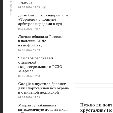
туриста
07.05.2026, 17:58
Дело бывшего гендиректора
«Торпедо» о подкупе
арбитров передали в суд
07.05.2026, 17:57
Латвия обвинила Россию
в падении БПЛА
на нефтебазу
07.05.2026, 17:53
Чемезов рассказал
о высокой
скорострельности РСЗО
«Сарма»
07.05.2026, 17:53
Google выпустила браслет
для спортсменов без экрана
и с платной подпиской
07.05.2026, 17:53
Нужно ли повт
Мигранту, забившему
пятимесячную дочь за плач
хрусталик? По