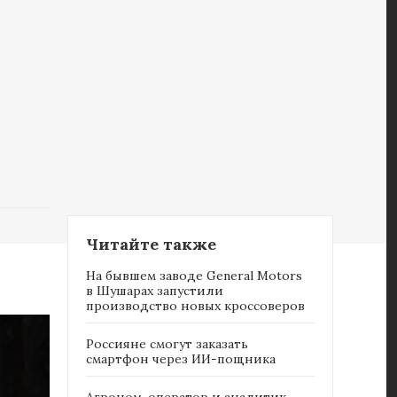
Читайте также
На бывшем заводе General Motors
в Шушарах запустили
производство новых кроссоверов
Россияне cмогут заказать
смартфон через ИИ-пощника