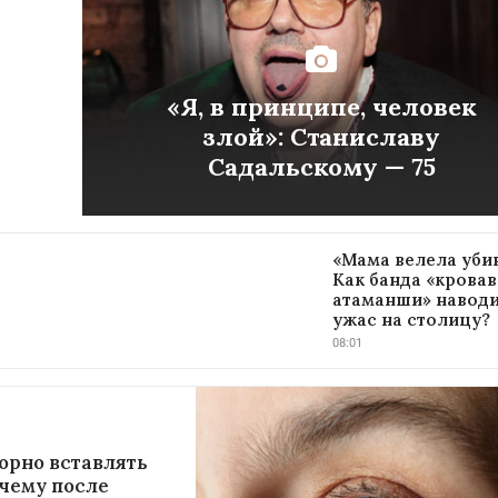
«Я, в принципе, человек
злой»: Станиславу
Садальскому — 75
«Мама велела убив
Как банда «крова
атаманши» навод
ужас на столицу?
08:01
орно вставлять
чему после