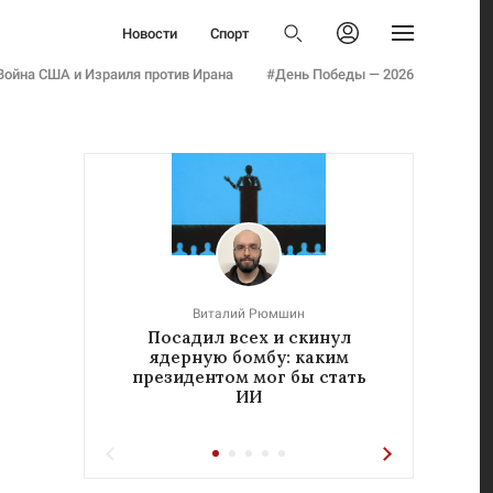
Политика
Новости
Спорт
Бизнес
Политика
Авторизоваться
Общество
Война США и Израиля против Ирана
#День Победы — 2026
Бизнес
Армия
Общество
Мнения
Армия
Культура
Мнения
Наука
Культура
Семья и дети
Наука
Технологии
Семья и дети
Авто
Технологии
Стиль
Виталий Рюмшин
Авто
Посадил всех и скинул
«Реч
Фото
ядерную бомбу: каким
у
Стиль
Инфографика
президентом мог бы стать
ИИ
Фото
Эксклюзивы
Инфографика
Теперь вы знаете
Эксклюзивы
Тесты
Теперь вы знаете