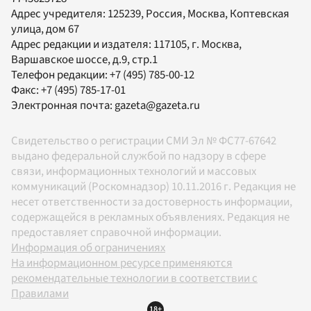
Адрес учредителя: 125239, Россия, Москва, Коптевская
улица, дом 67
Адрес редакции и издателя:
117105
, г.
Москва
,
Варшавское шоссе, д.9, стр.1
Телефон редакции:
+7 (495) 785-00-12
Факс:
+7 (495) 785-17-01
Электронная почта:
gazeta@gazeta.ru
Свидетельство о регистрации СМИ Эл № ФС77-67642
выдано федеральной службой по надзору в сфере
связи, информационных технологий и массовых
коммуникаций (Роскомнадзор) 10.11.2016 г. Редакция не
несет ответственности за достоверность информации,
содержащейся в рекламных объявлениях. Редакция не
предоставляет справочной информации.
Информация об ограничениях
На информационном ресурсе применяются
рекомендательные технологии в соответствии с
Правилами
18+