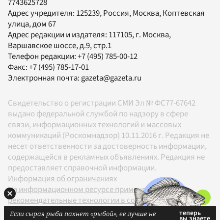
7743625728
Адрес учредителя: 125239, Россия, Москва, Коптевская
улица, дом 67
Адрес редакции и издателя:
117105
, г.
Москва
,
Варшавское шоссе, д.9, стр.1
Телефон редакции:
+7 (495) 785-00-12
Факс:
+7 (495) 785-17-01
Электронная почта:
gazeta@gazeta.ru
Свидетельство о регистрации СМИ Эл № ФС77-67642
выдано федеральной службой по надзору в сфере
связи, информационных технологий и массовых
коммуникаций (Роскомнадзор) 10.11.2016 г. Редакция не
несет ответственности за достоверность информации,
содержащейся в рекламных объявлениях. Редакция не
предоставляет справочной информации.
Информация об ограничениях
На информационном ресурсе применяются
рекомендательные технологии в соответствии с
Правилами
Если сырая рыба пахнет «рыбой», ее лучше не