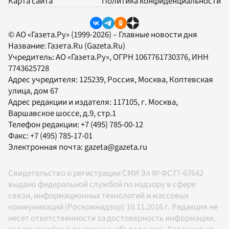
Карта сайта
Политика конфиденциальности
© АО «Газета.Ру» (1999-2026) – Главные новости дня
Название:
Газета.Ru
(Gazeta.Ru)
Учредитель:
АО «Газета.Ру»
, ОГРН 1067761730376, ИНН
7743625728
Адрес учредителя: 125239, Россия, Москва, Коптевская
улица, дом 67
Адрес редакции и издателя:
117105
, г.
Москва
,
Варшавское шоссе, д.9, стр.1
Телефон редакции:
+7 (495) 785-00-12
Факс:
+7 (495) 785-17-01
Электронная почта:
gazeta@gazeta.ru
Свидетельство о регистрации СМИ Эл № ФС77-67642
выдано федеральной службой по надзору в сфере
связи, информационных технологий и массовых
коммуникаций (Роскомнадзор) 10.11.2016 г. Редакция не
несет ответственности за достоверность информации,