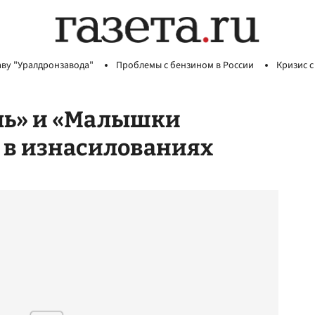
аву "Уралдронзавода"
Проблемы с бензином в России
Кризис с
яль» и «Малышки
 в изнасилованиях