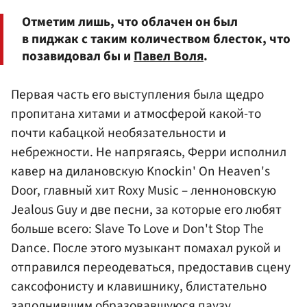
Отметим лишь, что облачен он был
в пиджак с таким количеством блесток, что
позавидовал бы и
Павел Воля
.
Первая часть его выступления была щедро
пропитана хитами и атмосферой какой-то
почти кабацкой необязательности и
небрежности. Не напрягаясь, Ферри исполнил
кавер на дилановскую Knockin' On Heaven's
Door, главный хит Roxy Music – ленноновскую
Jealous Guy и две песни, за которые его любят
больше всего: Slave To Love и Don't Stop The
Dance. После этого музыкант помахал рукой и
отправился переодеваться, предоставив сцену
саксофонисту и клавишнику, блистательно
заполнившим образовавшуюся паузу.