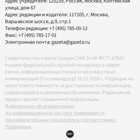
Адрес учредителя: 125239, Россия, Москва, Коптевская
улица, дом 67
Адрес редакции и издателя:
117105
, г.
Москва
,
Варшавское шоссе, д.9, стр.1
Телефон редакции:
+7 (495) 785-00-12
Факс:
+7 (495) 785-17-01
Электронная почта:
gazeta@gazeta.ru
Свидетельство о регистрации СМИ Эл № ФС77-67642
выдано федеральной службой по надзору в сфере
связи, информационных технологий и массовых
коммуникаций (Роскомнадзор) 10.11.2016 г. Редакция не
несет ответственности за достоверность информации,
содержащейся в рекламных объявлениях. Редакция не
предоставляет справочной информации.
Информация об ограничениях
На информационном ресурсе применяются
рекомендательные технологии в соответствии с
Правилами
18+