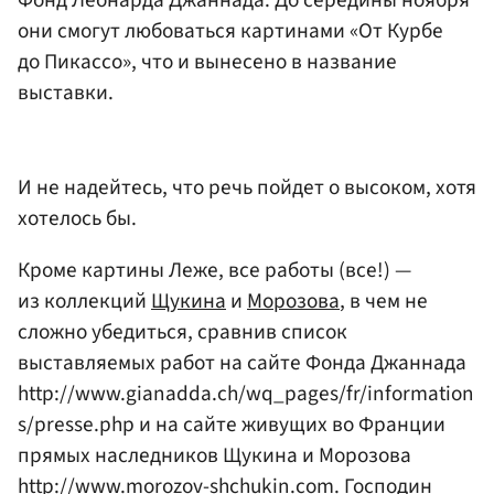
Фонд Леонарда Джаннада. До середины ноября
они смогут любоваться картинами «От Курбе
до Пикассо», что и вынесено в название
выставки.
И не надейтесь, что речь пойдет о высоком, хотя
хотелось бы.
Кроме картины Леже, все работы (все!) —
из коллекций
Щукина
и
Морозова
, в чем не
сложно убедиться, сравнив список
выставляемых работ на сайте Фонда Джаннада
http://www.gianadda.ch/wq_pages/fr/information
s/presse.php и на сайте живущих во Франции
прямых наследников Щукина и Морозова
http://www.morozov-shchukin.com. Господин