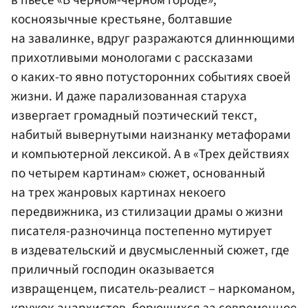
косноязычные крестьяне, болтавшие
на завалинке, вдруг разражаются длиннющими
прихотливыми монологами с рассказами
о каких-то явно потусторонних событиях своей
жизни. И даже парализованная старуха
извергает громадный поэтический текст,
набитый вывернутыми наизнанку метафорами
и компьютерной лексикой. А в «Трех действиях
по четырем картинам» сюжет, основанный
на трех жанровых картинах некоего
передвижника, из стилизации драмы о жизни
писателя-разночинца постепенно мутирует
в издевательский и двусмысленный сюжет, где
приличный господин оказывается
извращенцем, писатель-реалист – наркоманом,
кружок анархистов, борющихся за современное