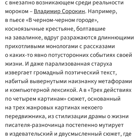
с внезапно возникающем среди реальности
мороком –
Владимир Сорокин
. Например,
в пьесе «В черном-черном городе»,
косноязычные крестьяне, болтавшие
на завалинке, вдруг разражаются длиннющими
прихотливыми монологами с рассказами
о каких-то явно потусторонних событиях своей
жизни. И даже парализованная старуха
извергает громадный поэтический текст,
набитый вывернутыми наизнанку метафорами
и компьютерной лексикой. А в «Трех действиях
по четырем картинам» сюжет, основанный
на трех жанровых картинах некоего
передвижника, из стилизации драмы о жизни
писателя-разночинца постепенно мутирует
в издевательский и двусмысленный сюжет, где