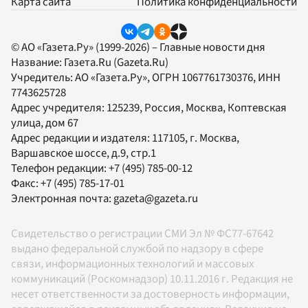
Карта сайта
Политика конфиденциальности
© АО «Газета.Ру» (1999-2026) – Главные новости дня
Название:
Газета.Ru
(Gazeta.Ru)
Учредитель:
АО «Газета.Ру»
, ОГРН 1067761730376, ИНН
7743625728
Адрес учредителя: 125239, Россия, Москва, Коптевская
улица, дом 67
Адрес редакции и издателя:
117105
, г.
Москва
,
Варшавское шоссе, д.9, стр.1
Телефон редакции:
+7 (495) 785-00-12
Факс:
+7 (495) 785-17-01
Электронная почта:
gazeta@gazeta.ru
Свидетельство о регистрации СМИ Эл № ФС77-67642
выдано федеральной службой по надзору в сфере
связи, информационных технологий и массовых
коммуникаций (Роскомнадзор) 10.11.2016 г. Редакция не
несет ответственности за достоверность информации,