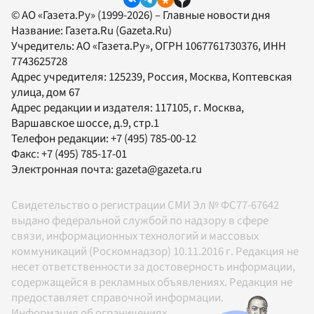
© АО «Газета.Ру» (1999-2026) – Главные новости дня
Название:
Газета.Ru
(Gazeta.Ru)
Учредитель:
АО «Газета.Ру»
, ОГРН 1067761730376, ИНН
7743625728
Адрес учредителя: 125239, Россия, Москва, Коптевская
улица, дом 67
Адрес редакции и издателя:
117105
, г.
Москва
,
Варшавское шоссе, д.9, стр.1
Телефон редакции:
+7 (495) 785-00-12
Факс:
+7 (495) 785-17-01
Электронная почта:
gazeta@gazeta.ru
Свидетельство о регистрации СМИ Эл № ФС77-67642
выдано федеральной службой по надзору в сфере
связи, информационных технологий и массовых
коммуникаций (Роскомнадзор) 10.11.2016 г. Редакция не
несет ответственности за достоверность информации,
содержащейся в рекламных объявлениях. Редакция не
предоставляет справочной информации.
Информация об ограничениях