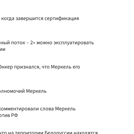
, когда завершится сертификация
рный поток – 2» можно эксплуатировать
ии
нкер признался, что Меркель его
полномочий Меркель
комментировали слова Меркель
отив РФ
что на территории Белоруссии находятся