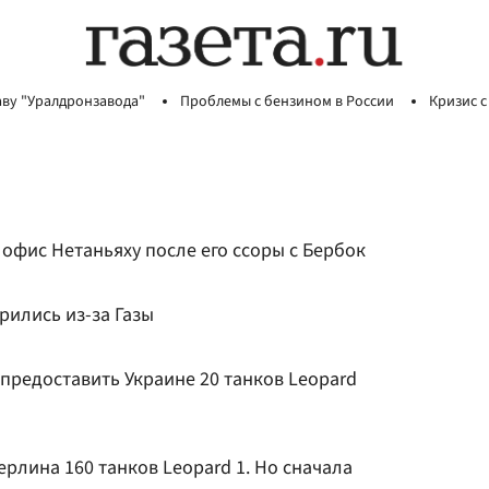
аву "Уралдронзавода"
Проблемы с бензином в России
Кризис с
офис Нетаньяху после его ссоры с Бербок
рились из-за Газы
в предоставить Украине 20 танков Leopard
ерлина 160 танков Leopard 1. Но сначала