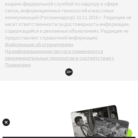
выдано федеральной службой по надзору в сфере
связи, информационных технологий и массовых
коммуникаций (Роскомнадзор) 10.11.2016 г. Редакция не
несет ответственности за достоверность информации,
содержащейся в рекламных объявлениях. Редакция не
предоставляет справочной информации.
Информация об ограничениях
На информационном ресурсе применяются
рекомендательные технологии в соответствии с
Правилами
18+