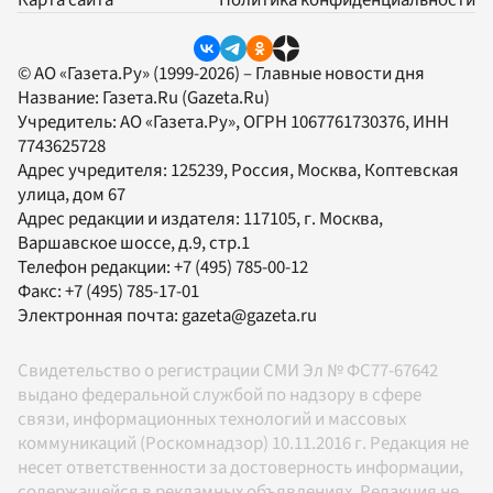
Карта сайта
Политика конфиденциальности
© АО «Газета.Ру» (1999-2026) – Главные новости дня
Название:
Газета.Ru
(Gazeta.Ru)
Учредитель:
АО «Газета.Ру»
, ОГРН 1067761730376, ИНН
7743625728
Адрес учредителя: 125239, Россия, Москва, Коптевская
улица, дом 67
Адрес редакции и издателя:
117105
, г.
Москва
,
Варшавское шоссе, д.9, стр.1
Телефон редакции:
+7 (495) 785-00-12
Факс:
+7 (495) 785-17-01
Электронная почта:
gazeta@gazeta.ru
Свидетельство о регистрации СМИ Эл № ФС77-67642
выдано федеральной службой по надзору в сфере
связи, информационных технологий и массовых
коммуникаций (Роскомнадзор) 10.11.2016 г. Редакция не
несет ответственности за достоверность информации,
содержащейся в рекламных объявлениях. Редакция не