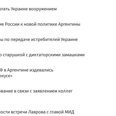
огать Украине вооружением
е России к новой политике Аргентины
ры по передаче истребителей Украине
о старушкой с диктаторскими замашками
Ф в Аргентине издевались
окусе»
вание в связи с заявлением коллег
ости встречи Лаврова с главой МИД