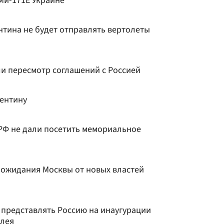
Ми-171Е Украине
ентина не будет отправлять вертолеты
ли пересмотр соглашений с Россией
гентину
РФ не дали посетить мемориальное
 ожидания Москвы от новых властей
т представлять Россию на инаугурации
илея