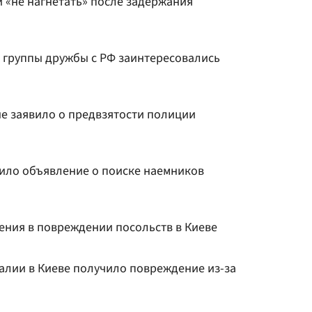
 «не нагнетать» после задержания
з группы дружбы с РФ заинтересовались
не заявило о предвзятости полиции
ило объявление о поиске наемников
ения в повреждении посольств в Киеве
алии в Киеве получило повреждение из-за