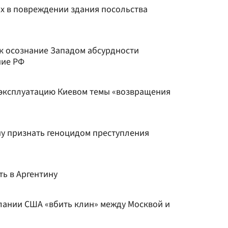
х в повреждении здания посольства
к осознание Западом абсурдности
ние РФ
эксплуатацию Киевом темы «возвращения
ну признать геноцидом преступления
ть в Аргентину
лании США «вбить клин» между Москвой и