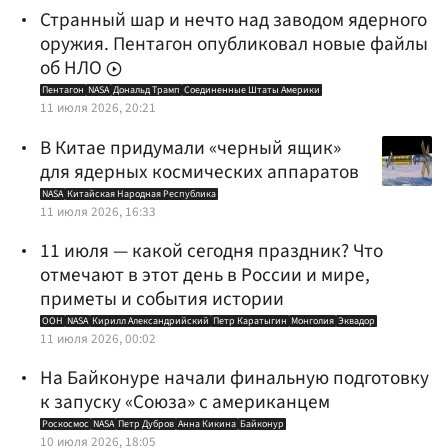
Странный шар и нечто над заводом ядерного
оружия. Пентагон опубликовал новые файлы
об НЛО
Пентагон
NASA
Дональд Трамп
Соединенные Штаты Америки
11 июля 2026, 20:21
В Китае придумали «черный ящик»
для ядерных космических аппаратов
NASA
Китайская Народная Республика
11 июля 2026, 16:33
11 июля — какой сегодня праздник? Что
отмечают в этот день в России и мире,
приметы и события истории
ООН
NASA
Кирилл Александрийский
Петр Каратыгин
Монголия
Эквадор
11 июля 2026, 00:02
На Байконуре начали финальную подготовку
к запуску «Союза» с американцем
Роскосмос
NASA
Петр Дубров
Анна Кикина
Байконур
10 июля 2026, 18:05