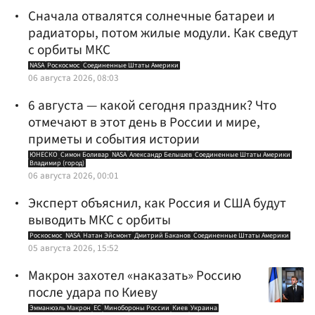
Сначала отвалятся солнечные батареи и
радиаторы, потом жилые модули. Как сведут
с орбиты МКС
NASA
Роскосмос
Соединенные Штаты Америки
06 августа 2026, 08:03
6 августа — какой сегодня праздник? Что
отмечают в этот день в России и мире,
приметы и события истории
ЮНЕСКО
Симон Боливар
NASA
Александр Белышев
Соединенные Штаты Америки
Владимир (город)
06 августа 2026, 00:01
Эксперт объяснил, как Россия и США будут
выводить МКС с орбиты
Роскосмос
NASA
Натан Эйсмонт
Дмитрий Баканов
Соединенные Штаты Америки
05 августа 2026, 15:52
Макрон захотел «наказать» Россию
после удара по Киеву
Эмманюэль Макрон
ЕС
Минобороны России
Киев
Украина