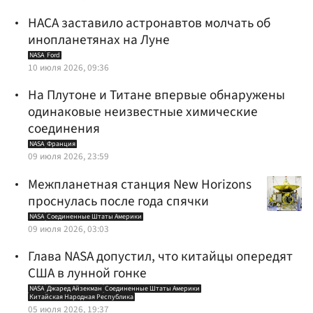
НАСА заставило астронавтов молчать об
инопланетянах на Луне
NASA
Ford
10 июля 2026, 09:36
На Плутоне и Титане впервые обнаружены
одинаковые неизвестные химические
соединения
NASA
Франция
09 июля 2026, 23:59
Межпланетная станция New Horizons
проснулась после года спячки
NASA
Соединенные Штаты Америки
09 июля 2026, 03:03
Глава NASA допустил, что китайцы опередят
США в лунной гонке
NASA
Джаред Айзекман
Соединенные Штаты Америки
Китайская Народная Республика
05 июля 2026, 19:37