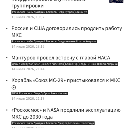
группировки
Роскосмос
NASA
Дмитрий Баканов
Петр Дубров
Байконур
15 июля 2026, 10:07
Россия и США договорились продлить работу
МКС
Роскосмос
NASA
Дмитрий Баканов
Соединенные Штаты Америки
14 июля 2026, 23:19
Мантуров провел встречу с главой НАСА
Денис Мантуров
NASA
Джаред Айзекман
Байконур
Соединенные Штаты Америки
14 июля 2026, 21:44
Корабль «Союз МС-29» пристыковался к МКС
NASA
Роскосмос
Петр Дубров
Анна Кикина
14 июля 2026, 21:17
«Роскосмос» и NASA продлили эксплуатацию
МКС до 2030 года
Роскосмос
NASA
Дмитрий Баканов
Джаред Айзекман
Байконур