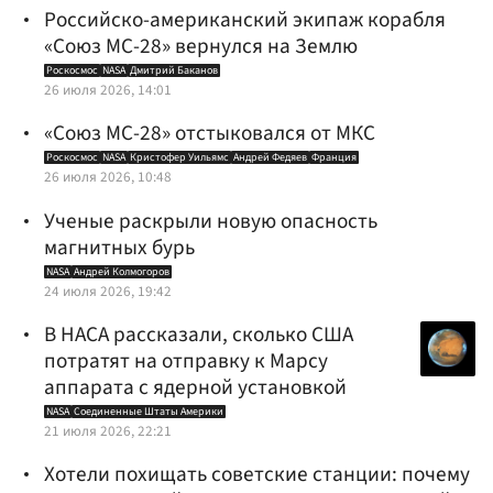
Российско-американский экипаж корабля
«Союз МС-28» вернулся на Землю
Роскосмос
NASA
Дмитрий Баканов
26 июля 2026, 14:01
«Союз МС-28» отстыковался от МКС
Роскосмос
NASA
Кристофер Уильямс
Андрей Федяев
Франция
26 июля 2026, 10:48
Ученые раскрыли новую опасность
магнитных бурь
NASA
Андрей Колмогоров
24 июля 2026, 19:42
В НАСА рассказали, сколько США
потратят на отправку к Марсу
аппарата с ядерной установкой
NASA
Соединенные Штаты Америки
21 июля 2026, 22:21
Хотели похищать советские станции: почему