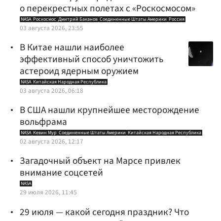
о перекрестных полетах с «Роскосмосом»
NASA
Роскосмос
Дмитрий Баканов
Соединенные Штаты Америки
Россия
03 августа 2026, 23:55
В Китае нашли наиболее
эффективный способ уничтожить
астероид ядерным оружием
NASA
Китайская Народная Республика
03 августа 2026, 06:18
В США нашли крупнейшее месторождение
вольфрама
NASA
Кевин Мур
Соединенные Штаты Америки
Китайская Народная Республика
02 августа 2026, 12:17
Загадочный объект на Марсе привлек
внимание соцсетей
NASA
29 июля 2026, 11:45
29 июля — какой сегодня праздник? Что