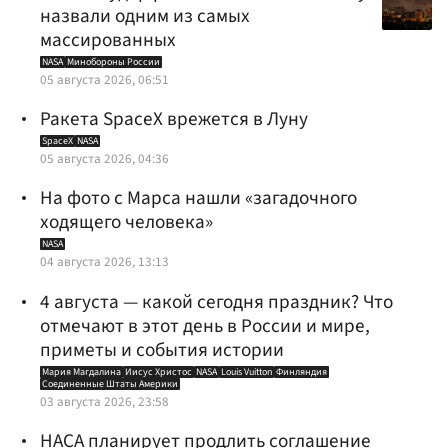
назвали одним из самых
массированных
NASA
Минобороны России
05 августа 2026, 06:51
Ракета SpaceX врежется в Луну
SpaceX
NASA
05 августа 2026, 04:36
На фото с Марса нашли «загадочного
ходящего человека»
NASA
04 августа 2026, 13:13
4 августа — какой сегодня праздник? Что
отмечают в этот день в России и мире,
приметы и события истории
Мария Магдалина
Иисус Христос
NASA
Louis Vuitton
Финляндия
Соединенные Штаты Америки
03 августа 2026, 23:58
НАСА планирует продлить соглашение