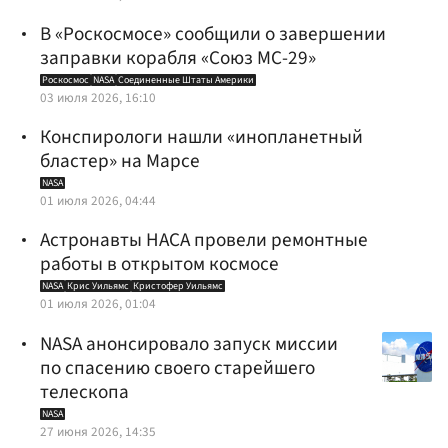
В «Роскосмосе» сообщили о завершении
заправки корабля «Союз МС-29»
Роскосмос
NASA
Соединенные Штаты Америки
03 июля 2026, 16:10
Конспирологи нашли «инопланетный
бластер» на Марсе
NASA
01 июля 2026, 04:44
Астронавты НАСА провели ремонтные
работы в открытом космосе
NASA
Крис Уильямс
Кристофер Уильямс
01 июля 2026, 01:04
NASA анонсировало запуск миссии
по спасению своего старейшего
телескопа
NASA
27 июня 2026, 14:35