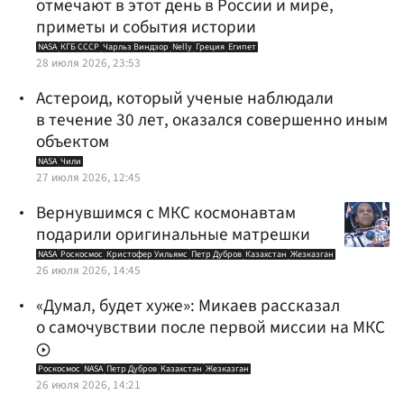
отмечают в этот день в России и мире,
приметы и события истории
NASA
КГБ СССР
Чарльз Виндзор
Nelly
Греция
Египет
28 июля 2026, 23:53
Астероид, который ученые наблюдали
в течение 30 лет, оказался совершенно иным
объектом
NASA
Чили
27 июля 2026, 12:45
Вернувшимся с МКС космонавтам
подарили оригинальные матрешки
NASA
Роскосмос
Кристофер Уильямс
Петр Дубров
Казахстан
Жезказган
26 июля 2026, 14:45
«Думал, будет хуже»: Микаев рассказал
о самочувствии после первой миссии на МКС
Роскосмос
NASA
Петр Дубров
Казахстан
Жезказган
26 июля 2026, 14:21