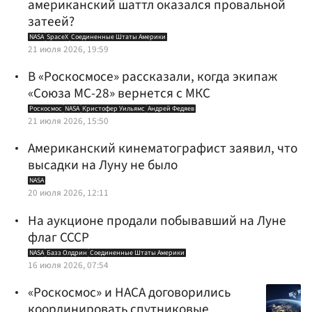
американский шаттл оказался провальной
затеей?
NASA
SpaceX
Соединенные Штаты Америки
21 июля 2026, 19:59
В «Роскосмосе» рассказали, когда экипаж
«Союза МС-28» вернется с МКС
Роскосмос
NASA
Кристофер Уильямс
Андрей Федяев
21 июля 2026, 15:50
Американский кинематографист заявил, что
высадки на Луну не было
NASA
20 июля 2026, 12:11
На аукционе продали побывавший на Луне
флаг СССР
NASA
Базз Олдрин
Соединенные Штаты Америки
16 июля 2026, 07:54
«Роскосмос» и НАСА договорились
координировать спутниковые