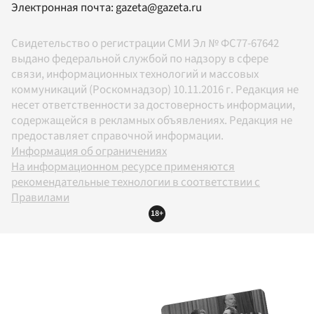
Электронная почта:
gazeta@gazeta.ru
Свидетельство о регистрации СМИ Эл № ФС77-67642
выдано федеральной службой по надзору в сфере
связи, информационных технологий и массовых
коммуникаций (Роскомнадзор) 10.11.2016 г. Редакция не
несет ответственности за достоверность информации,
содержащейся в рекламных объявлениях. Редакция не
предоставляет справочной информации.
Информация об ограничениях
На информационном ресурсе применяются
рекомендательные технологии в соответствии с
Правилами
18+