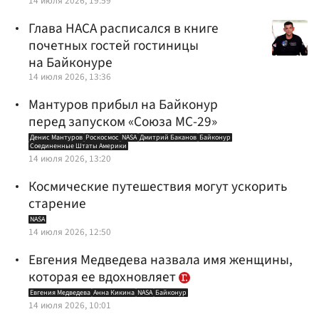
14 июля 2026, 19:59
Глава НАСА расписался в книге
почетных гостей гостиницы
на Байконуре
14 июля 2026, 13:36
Мантуров прибыл на Байконур
перед запуском «Союза МС-29»
Денис Мантуров
Роскосмос
NASA
Дмитрий Баканов
Байконур
Соединенные Штаты Америки
14 июля 2026, 13:20
Космические путешествия могут ускорить
старение
NASA
14 июля 2026, 12:50
Евгения Медведева назвала имя женщины,
которая ее вдохновляет
Евгения Медведева
Анна Кикина
NASA
Байконур
14 июля 2026, 10:01