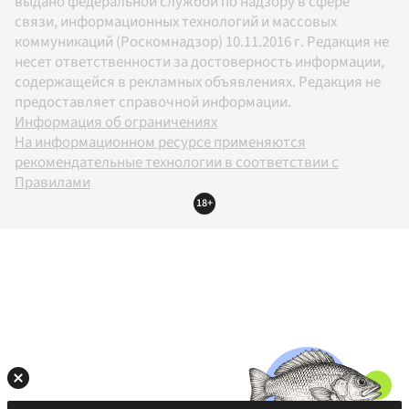
выдано федеральной службой по надзору в сфере
связи, информационных технологий и массовых
коммуникаций (Роскомнадзор) 10.11.2016 г. Редакция не
несет ответственности за достоверность информации,
содержащейся в рекламных объявлениях. Редакция не
предоставляет справочной информации.
Информация об ограничениях
На информационном ресурсе применяются
рекомендательные технологии в соответствии с
Правилами
18+