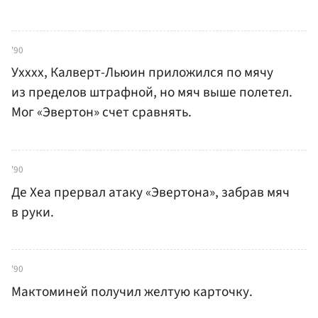
'90
Ухххх, Калверт-Льюин приложился по мячу
из пределов штрафной, но мяч выше полетел.
Мог «Эвертон» счет сравнять.
'90
Де Хеа прервал атаку «Эвертона», забрав мяч
в руки.
'90
Мактоминей получил желтую карточку.