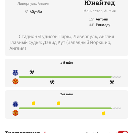
Юнайтед
Ливерпуль, Англия
Манчестер, Англия
5'
Айуоби
15'
Антони
44'
Роналду
Стадион «Гудисон Парк», Ливерпуль, Англия
Главный судья: Дэвид Кут (Западный Йоркшир,
Англия)
1-й тайм
2-й тайм