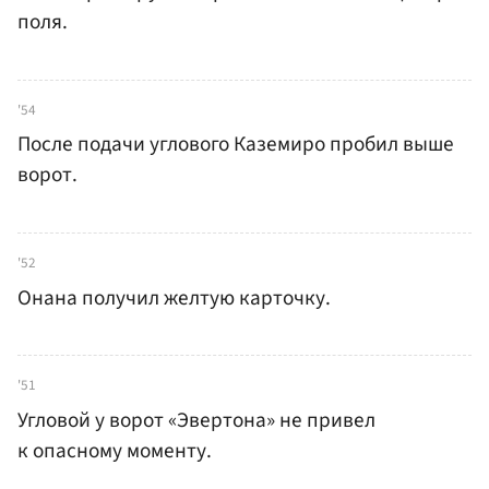
поля.
'54
После подачи углового Каземиро пробил выше
ворот.
'52
Онана получил желтую карточку.
'51
Угловой у ворот «Эвертона» не привел
к опасному моменту.