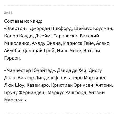
20:55
Составы команд:
«Эвертон»: Джордан Пикфорд, Шеймус Коулман,
Конор Коуди, Джеймс Тарковски, Виталий
Миколенко, Амаду Онана, Идрисса Гейе, Алекс
Айуоби, Демарай Грей, Ниль Мопе, Энтони
Гордон.
«Манчестер Юнайтед»: Давид де Хеа, Диогу
Дало, Виктор Линделеф, Лисандро Мартинес,
Люк Шоу, Каземиро, Кристиан Эриксен, Антони,
Бруну Фернандеш, Маркус Рашфорд, Антони
Марсьяль.