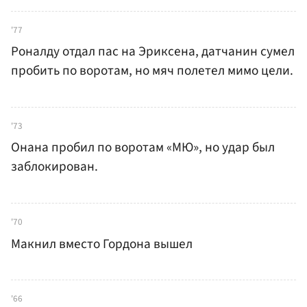
'77
Роналду отдал пас на Эриксена, датчанин сумел
пробить по воротам, но мяч полетел мимо цели.
'73
Онана пробил по воротам «МЮ», но удар был
заблокирован.
'70
Макнил вместо Гордона вышел
'66