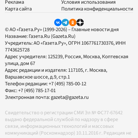
Реклама
Условия использования
Карта сайта
Политика конфиденциальности
© АО «Газета.Ру» (1999-2026) – Главные новости дня
Название:
Газета.Ru
(Gazeta.Ru)
Учредитель:
АО «Газета.Ру»
, ОГРН 1067761730376, ИНН
7743625728
Адрес учредителя: 125239, Россия, Москва, Коптевская
улица, дом 67
Адрес редакции и издателя:
117105
, г.
Москва
,
Варшавское шоссе, д.9, стр.1
Телефон редакции:
+7 (495) 785-00-12
Факс:
+7 (495) 785-17-01
Электронная почта:
gazeta@gazeta.ru
Свидетельство о регистрации СМИ Эл № ФС77-67642
выдано федеральной службой по надзору в сфере
связи, информационных технологий и массовых
коммуникаций (Роскомнадзор) 10.11.2016 г. Редакция не