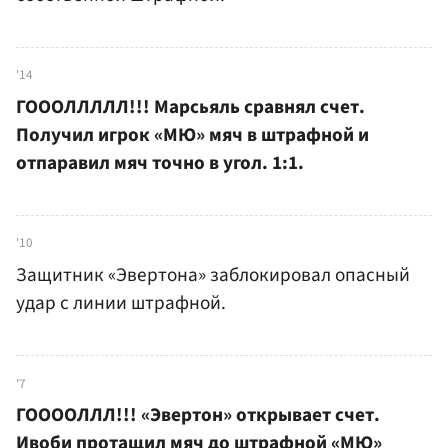
'14
ГОООЛЛЛЛЛ!!! Марсьяль сравнял счет.
Получил игрок «МЮ» мяч в штрафной и
отпаравил мяч точно в угол. 1:1.
'10
Защитник «Эвертона» заблокировал опасный
удар с линии штрафной.
'7
ГООООЛЛЛ!!! «Эвертон» открывает счет.
Ивоби протащил мяч до штрафной «МЮ»