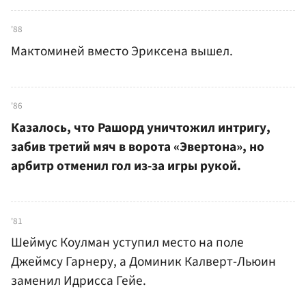
'88
Мактоминей вместо Эриксена вышел.
'86
Казалось, что Рашорд уничтожил интригу,
забив третий мяч в ворота «Эвертона», но
арбитр отменил гол из-за игры рукой.
'81
Шеймус Коулман уступил место на поле
Джеймсу Гарнеру, а Доминик Калверт-Льюин
заменил Идрисса Гейе.