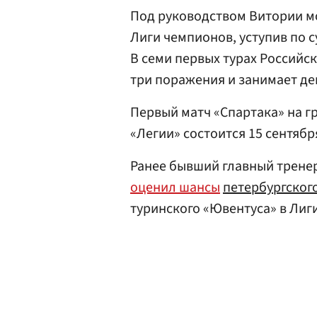
Под руководством Витории мо
Лиги чемпионов, уступив по 
В семи первых турах Российс
три поражения и занимает де
Первый матч «Спартака» на г
«Легии» состоится 15 сентября 
Ранее бывший главный трене
оценил шансы
петербургског
туринского «Ювентуса» в Лиг