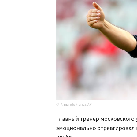
Armando Franca/AP
Главный тренер московского
эмоционально отреагировал н