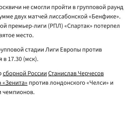
сквичи не смогли пройти в групповой раунд
сумме двух матчей лиссабонской «Бенфике».
кой премьер-лиги (РПЛ) «Спартак» потерпел
вятое место.
рупповой стадии Лиги Европы против
в 17.30 (мск).
р
сборной России
Станислав Черчесов
о «Зенита»
против лондонского «Челси» и
и чемпионов.