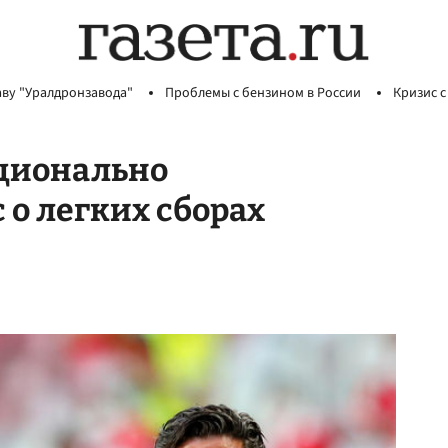
аву "Уралдронзавода"
Проблемы с бензином в России
Кризис с
оционально
 о легких сборах