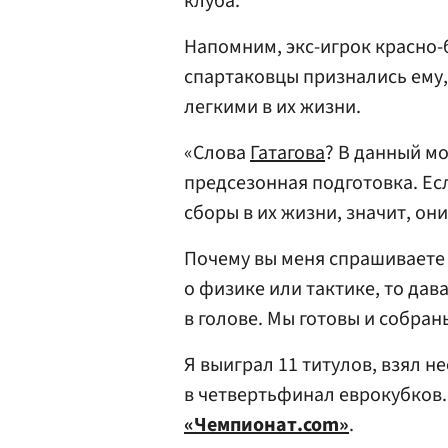
клуба.
Напомним, экс-игрок красно-
спартаковцы признались ему
легкими в их жизни.
«Слова
Гатагова
? В данный м
предсезонная подготовка. Есл
сборы в их жизни, значит, они
Почему вы меня спрашиваете 
о физике или тактике, то дав
в голове. Мы готовы и собран
Я выиграл 11 титулов, взял н
в четвертьфинал еврокубков.
«Чемпионат.com»
.