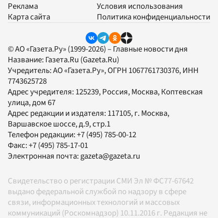
Реклама
Условия использования
Карта сайта
Политика конфиденциальности
© АО «Газета.Ру» (1999-2026) – Главные новости дня
Название:
Газета.Ru
(Gazeta.Ru)
Учредитель:
АО «Газета.Ру»
, ОГРН 1067761730376, ИНН
7743625728
Адрес учредителя: 125239, Россия, Москва, Коптевская
улица, дом 67
Адрес редакции и издателя:
117105
, г.
Москва
,
Варшавское шоссе, д.9, стр.1
Телефон редакции:
+7 (495) 785-00-12
Факс:
+7 (495) 785-17-01
Электронная почта:
gazeta@gazeta.ru
Свидетельство о регистрации СМИ Эл № ФС77-67642
выдано федеральной службой по надзору в сфере
связи, информационных технологий и массовых
коммуникаций (Роскомнадзор) 10.11.2016 г. Редакция не