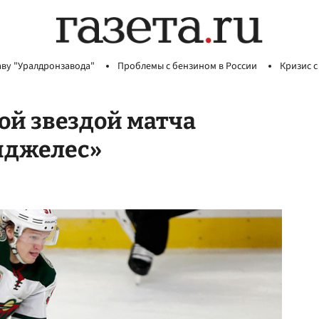
аву "Уралдронзавода"
Проблемы с бензином в России
Кризис с
ой звездой матча
нджелес»