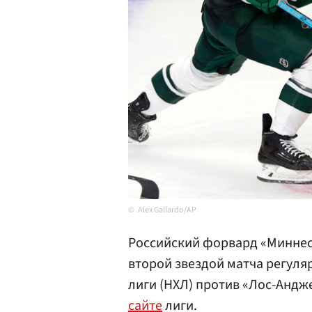
Alex Gallardo/AP
Российский форвард «Миннес
второй звездой матча регул
лиги (НХЛ) против «Лос-Андж
сайте
лиги.