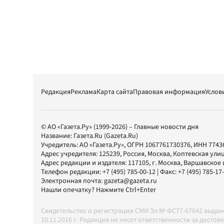
Редакция
Реклама
Карта сайта
Правовая информация
Услов
© АО «Газета.Ру» (1999-2026) – Главные новости дня
Название:
Газета.Ru
(Gazeta.Ru)
Учредитель:
АО «Газета.Ру»
, ОГРН 1067761730376, ИНН 7743
Адрес учредителя: 125239, Россия, Москва, Коптевская улиц
Адрес редакции и издателя:
117105
, г.
Москва
,
Варшавское шо
Телефон редакции:
+7 (495) 785-00-12
| Факс:
+7 (495) 785-17
Электронная почта:
gazeta@gazeta.ru
Нашли опечатку? Нажмите Ctrl+Enter
Свидетельство о регистрации СМИ Эл № ФС77-67642 выда
10.11.2016 г. Редакция не несет ответственности за дос