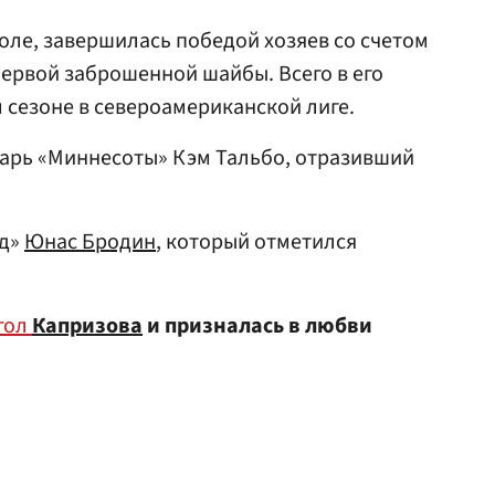
оле, завершилась победой хозяев со счетом
первой заброшенной шайбы. Всего в его
м сезоне в североамериканской лиге.
тарь «Миннесоты» Кэм Тальбо, отразивший
лд»
Юнас Бродин
, который отметился
гол
Капризова
и призналась в любви