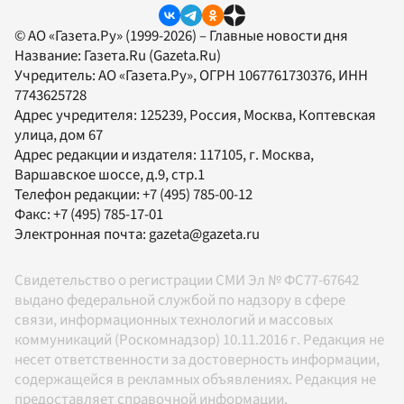
© АО «Газета.Ру» (1999-2026) – Главные новости дня
Название:
Газета.Ru
(Gazeta.Ru)
Учредитель:
АО «Газета.Ру»
, ОГРН 1067761730376, ИНН
7743625728
Адрес учредителя: 125239, Россия, Москва, Коптевская
улица, дом 67
Адрес редакции и издателя:
117105
, г.
Москва
,
Варшавское шоссе, д.9, стр.1
Телефон редакции:
+7 (495) 785-00-12
Факс:
+7 (495) 785-17-01
Электронная почта:
gazeta@gazeta.ru
Свидетельство о регистрации СМИ Эл № ФС77-67642
выдано федеральной службой по надзору в сфере
связи, информационных технологий и массовых
коммуникаций (Роскомнадзор) 10.11.2016 г. Редакция не
несет ответственности за достоверность информации,
содержащейся в рекламных объявлениях. Редакция не
предоставляет справочной информации.