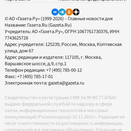
© АО «Газета.Ру» (1999-2026) – Главные новости дня
Название:
Газета.Ru
(Gazeta.Ru)
Учредитель:
АО «Газета.Ру»
, ОГРН 1067761730376, ИНН
7743625728
Адрес учредителя: 125239, Россия, Москва, Коптевская
улица, дом 67
Адрес редакции и издателя:
117105
, г.
Москва
,
Варшавское шоссе, д.9, стр.1
Телефон редакции:
+7 (495) 785-00-12
Факс:
+7 (495) 785-17-01
Электронная почта:
gazeta@gazeta.ru
Свидетельство о регистрации СМИ Эл № ФС77-67642
выдано федеральной службой по надзору в сфере
связи, информационных технологий и массовых
коммуникаций (Роскомнадзор) 10.11.2016 г. Редакция не
несет ответственности за достоверность информации,
содержащейся в рекламных объявлениях. Редакция не