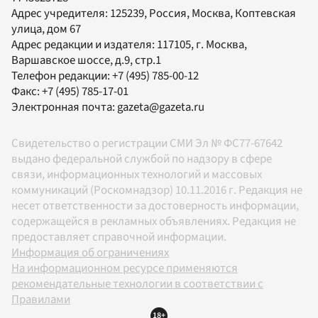
Адрес учредителя: 125239, Россия, Москва, Коптевская
улица, дом 67
Адрес редакции и издателя:
117105
, г.
Москва
,
Варшавское шоссе, д.9, стр.1
Телефон редакции:
+7 (495) 785-00-12
Факс:
+7 (495) 785-17-01
Электронная почта:
gazeta@gazeta.ru
Свидетельство о регистрации СМИ Эл № ФС77-67642
выдано федеральной службой по надзору в сфере
связи, информационных технологий и массовых
коммуникаций (Роскомнадзор) 10.11.2016 г. Редакция не
несет ответственности за достоверность информации,
содержащейся в рекламных объявлениях. Редакция не
предоставляет справочной информации.
Информация об ограничениях
На информационном ресурсе применяются
рекомендательные технологии в соответствии с
Правилами
18+