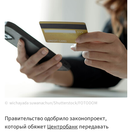
wichayada suwanachun/Shutterstock/FOTODOM
Правительство одобрило законопроект,
который обяжет
Центробанк
передавать