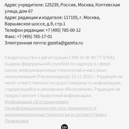
Адрес учредителя: 125239, Россия, Москва, Коптевская
улица, дом 67
Адрес редакции и издателя:
117105
, г.
Москва
,
Варшавское шоссе, д.9, стр.1
Телефон редакции:
+7 (495) 785-00-12
Факс:
+7 (495) 785-17-01
Электронная почта:
gazeta@gazeta.ru
Свидетельство о регистрации СМИ Эл № ФС77-67642
выдано федеральной службой по надзору в сфере
связи, информационных технологий и массовых
коммуникаций (Роскомнадзор) 10.11.2016 г. Редакция не
несет ответственности за достоверность информации,
содержащейся в рекламных объявлениях. Редакция не
предоставляет справочной информации.
Информация об ограничениях
На информационном ресурсе применяются
рекомендательные технологии в соответствии с
Правилами
18+