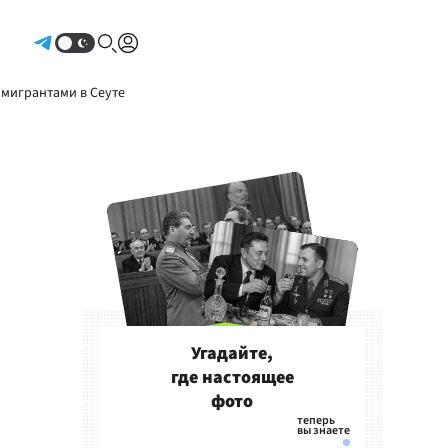
Авторизоваться
 мигрантами в Сеуте
Угадайте,
где настоящее
фото