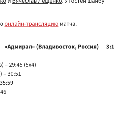
ко
и
Вячеслав Лещенко
. У гостей шайбу
ую
онлайн-трансляцию
матча.
— «Адмирал» (Владивосток, Россия) — 3:1
) – 29:45 (5x4)
 – 30:51
35:59
:46