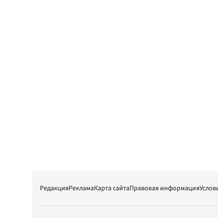
Редакция
Реклама
Карта сайта
Правовая информация
Услов