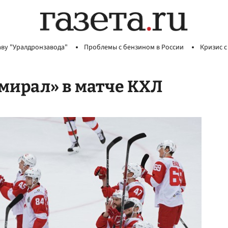
аву "Уралдронзавода"
Проблемы с бензином в России
Кризис с
мирал» в матче КХЛ