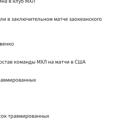
ина в клуб МХЛ
ли в заключительном матче заокеанского
овенко
став команды МХЛ на матчи в США
травмированных
я
сок травмированных