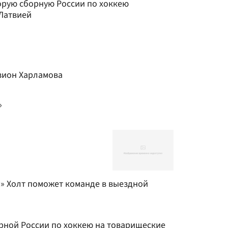
торую сборную России по хоккею
 Латвией
изион Харламова
»
» Холт поможет команде в выездной
орной России по хоккею на товарищеские