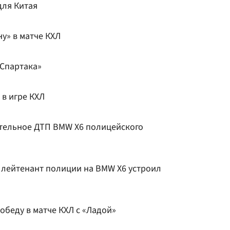
для Китая
у» в матче КХЛ
«Спартака»
 в игре КХЛ
тельное ДТП BMW X6 полицейского
 лейтенант полиции на BMW X6 устроил
обеду в матче КХЛ с «Ладой»