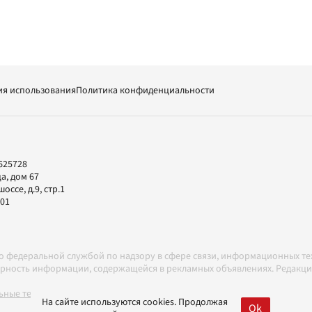
ия использования
Политика конфиденциальности
625728
а, дом 67
ссе, д.9, стр.1
-01
но федеральной службой по надзору в сфере связи, информационных т
товерность информации, содержащейся в рекламных объявлениях. Редак
ные технологии в соответствии с Правилами
На сайте используются cookies. Продолжая
Ok