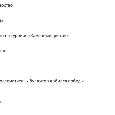
ерство
ды
то на турнире «Каменный цветок»
да»
послематчевых буллитов добился победы
»