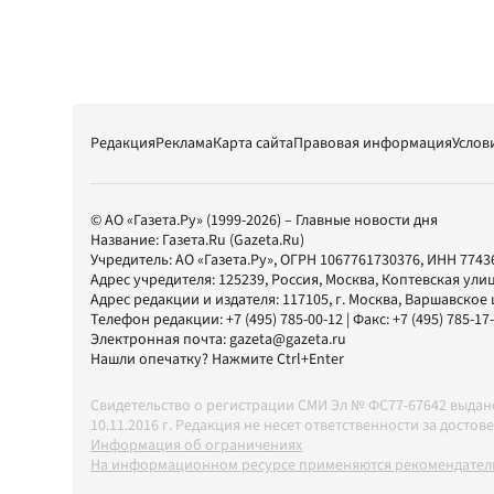
Редакция
Реклама
Карта сайта
Правовая информация
Услов
© АО «Газета.Ру» (1999-2026) – Главные новости дня
Название:
Газета.Ru
(Gazeta.Ru)
Учредитель:
АО «Газета.Ру»
, ОГРН 1067761730376, ИНН 7743
Адрес учредителя: 125239, Россия, Москва, Коптевская улиц
Адрес редакции и издателя:
117105
, г.
Москва
,
Варшавское шо
Телефон редакции:
+7 (495) 785-00-12
| Факс:
+7 (495) 785-17
Электронная почта:
gazeta@gazeta.ru
Нашли опечатку? Нажмите Ctrl+Enter
Свидетельство о регистрации СМИ Эл № ФС77-67642 выда
10.11.2016 г. Редакция не несет ответственности за дос
Информация об ограничениях
На информационном ресурсе применяются рекомендатель