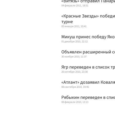
«Витязь» отправил Панар
04 февраля 2011, 18:51
«Красные Звезды» победи
турне
05 января 2011, 10:41
Микуш принес победу Як
01 декабря 2010, 22:12
Объявлен расширенный со
30 ноября 2010, 11:37
Ягр переведен в список 
26 октября 2010, 23:38
«Атлант» дозаявил Ковал
08 сентября 2010, 19:46
Рябыкин переведен в спи
08 февраля 2010, 13:13