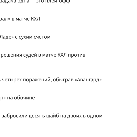
 задача одна — это плей-офф
рал» в матче КХЛ
аде» с сухим счетом
 решения судей в матче КХЛ против
з четырех поражений, обыграв «Авангард»
ор» на обочине
 забросили десять шайб на двоих в одном