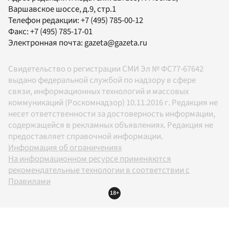
Варшавское шоссе, д.9, стр.1
Телефон редакции:
+7 (495) 785-00-12
Факс:
+7 (495) 785-17-01
Электронная почта:
gazeta@gazeta.ru
Свидетельство о регистрации СМИ Эл № ФС77-67642
выдано федеральной службой по надзору в сфере
связи, информационных технологий и массовых
коммуникаций (Роскомнадзор) 10.11.2016 г. Редакция не
несет ответственности за достоверность информации,
содержащейся в рекламных объявлениях. Редакция не
предоставляет справочной информации.
Информация об ограничениях
На информационном ресурсе применяются
рекомендательные технологии в соответствии с
Правилами
18+