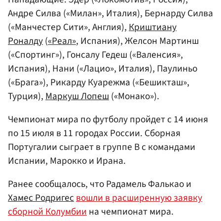
Андре Силва («Милан», Италия), Бернарду Силва
(«Манчестер Сити», Англия),
Криштиану
Роналду
(
«Реал»
, Испания), Желсон Мартинш
(«Спортинг»), Гонсалу Гедеш («Валенсия»,
Испания), Нани («Лацио», Италия), Паулиньо
(«Брага»), Рикарду Куарежма («Бешикташ»,
Турция),
Маркуш Лопеш
(«Монако»).
Чемпионат мира по футболу пройдет с 14 июня
по 15 июля в 11 городах России. Сборная
Португалии сыграет в группе B с командами
Испании, Марокко и Ирана.
Ранее сообщалось, что Радамель Фалькао и
Хамес Родригес
вошли в расширенную заявку
сборной Колумбии
на чемпионат мира.