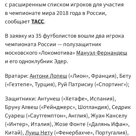
с расширенным списком игроков для участия
в чемпионате мира 2018 года в России,
сообщает
ТАСС
.
В заявку из 35 футболистов вошли два игрока
чемпионата России — полузащитник
московского «Локомотива»
Мануэл Фернандеш
и его одноклубник Эдер.
Вратари:
Антони Лопеш
(«Лион», Франция), Бету
(«Гезтепе», Турция), Руй Патрисиу («Спортинг»);
Защитники: Антунеш («Хетафе», Испания),
Бруну Алвеш («Рейнджерс», Шотландия), Седрик
Суареш («Саутгемптон», Англия), Жуан Канселу
(«Интер», Италия), Жозе Фонте («Далянь Ифан»,
Китай),
Луиш Нету
(«Фенербахче», Португалия),