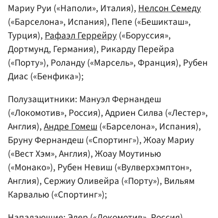
Мариу Руи («Наполи», Италия),
Нелсон Семеду
(«Барселона», Испания), Пепе («Бешикташ»,
Турция),
Рафаэл Геррейру
(«Боруссия»,
Дортмунд, Германия), Рикарду Перейра
(«Порту»), Роланду («Марсель», Франция), Рубен
Диас («Бенфика»);
Полузащитники: Мануэл Фернандеш
(«Локомотив», Россия), Адриен Силва («Лестер»,
Англия),
Андре Гомеш
(«Барселона», Испания),
Бруну Фернандеш («Спортинг»), Жоау Мариу
(«Вест Хэм», Англия), Жоау Моутинью
(«Монако»), Рубен Невиш («Вулверхэмптон»,
Англия), Сержиу Оливейра («Порту»), Вильям
Карвалью («Спортинг»);
Нападающие: Эдер («Локомотив», Россия),