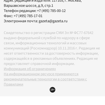
Адрес редакции и издателя:
117105
, г.
Москва
,
Варшавское шоссе, д.9, стр.1
Телефон редакции:
+7 (495) 785-00-12
Факс:
+7 (495) 785-17-01
Электронная почта:
gazeta@gazeta.ru
Свидетельство о регистрации СМИ Эл № ФС77-67642
выдано федеральной службой по надзору в сфере
связи, информационных технологий и массовых
коммуникаций (Роскомнадзор) 10.11.2016 г. Редакция не
несет ответственности за достоверность информации,
содержащейся в рекламных объявлениях. Редакция не
предоставляет справочной информации.
Информация об ограничениях
На информационном ресурсе применяются
рекомендательные технологии в соответствии с
Правилами
18+