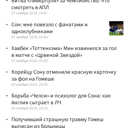
Битва «Ливерпуля» за чемпионство: что
смотреть в АПЛ
07 ноября 2019, 14:07
Сон: мне повезло с фанатами и
одноклубниками
07 ноября 2019, 03:44
Хавбек «Тоттенхэма» Мин извинился за гол
в матче с «Црвеной Звездой»
07 ноября 2019, 02:34
Корейцу Сону отменили красную карточку
за фол на Гомеше
05 ноября 2019, 20:33
Борьба «Челси» и психолог для Сона: как
Англия сыграет в ЛЧ
05 ноября 2019, 19:23
Получивший страшную травму Гомеш
выписан из больницы