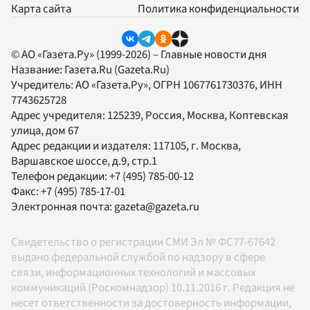
Карта сайта
Политика конфиденциальности
© АО «Газета.Ру» (1999-2026) – Главные новости дня
Название:
Газета.Ru
(Gazeta.Ru)
Учредитель:
АО «Газета.Ру»
, ОГРН 1067761730376, ИНН
7743625728
Адрес учредителя: 125239, Россия, Москва, Коптевская
улица, дом 67
Адрес редакции и издателя:
117105
, г.
Москва
,
Варшавское шоссе, д.9, стр.1
Телефон редакции:
+7 (495) 785-00-12
Факс:
+7 (495) 785-17-01
Электронная почта:
gazeta@gazeta.ru
Свидетельство о регистрации СМИ Эл № ФС77-67642
выдано федеральной службой по надзору в сфере
связи, информационных технологий и массовых
коммуникаций (Роскомнадзор) 10.11.2016 г. Редакция не
несет ответственности за достоверность информации,