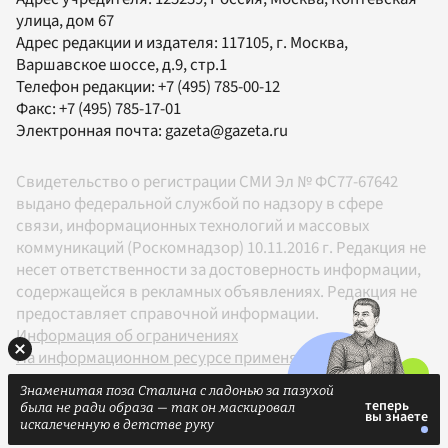
улица, дом 67
Адрес редакции и издателя:
117105
, г.
Москва
,
Варшавское шоссе, д.9, стр.1
Телефон редакции:
+7 (495) 785-00-12
Факс:
+7 (495) 785-17-01
Электронная почта:
gazeta@gazeta.ru
Свидетельство о регистрации СМИ Эл № ФС77-67642
выдано федеральной службой по надзору в сфере
связи, информационных технологий и массовых
коммуникаций (Роскомнадзор) 10.11.2016 г. Редакция не
несет ответственности за достоверность информации,
содержащейся в рекламных объявлениях. Редакция не
предоставляет справочной информации.
Информация об ограничениях
На информационном ресурсе применяются
рекомендательные технологии в соответствии с
Знаменитая поза Сталина с ладонью за пазухой
Правилами
была не ради образа — так он маскировал
18+
искалеченную в детстве руку