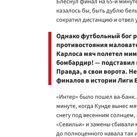
Блеснул финал на 65-й минуте
казалось бы, быть дублю бел
сократил дистанцию и отвел у
Однако футбольный бог р
противостояния маловато.
Карлоса мяч полетел мим
бомбардир! — подставил 
Правда, в свои ворота. Н
финалов в истории Лиги 
«Интер» было пошел ва-банк.
минуте, когда Кунде вынес м
снегу под весенним солнцем,
«Севильи» и замены сбивали 
до полноценного навала так 