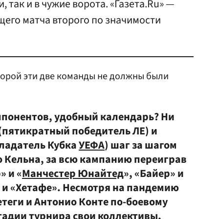
, так и в чужие ворота. «Газета.Ru» —
щего матча второго по значимости
торой эти две команды не должны были
ппонентов, удобный календарь? Ни
 (пятикратный победитель ЛЕ) и
бладатель Кубка
УЕФА
) шаг за шагом
о Кельна, за всю кампанию переиграв
» и «
Манчестер Юнайтед
», «Байер» и
 и «Хетафе». Несмотря на пандемию
етеги и Антонио Конте по-боевому
адии турнира свои коллективы,