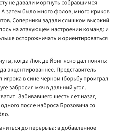
сту не давали моргнуть собравшимся
. А затем было много фолов, много криков
нтов. Соперники задали слишком высокий
алось на атакующем настроении команд: и
больше осторожничать и ориентироваться
.
уты, когда Люк де Йонг ясно дал понять:
куда акцентированнее. Представитель
 игрока в сине-черном (борьбу проиграл
уге забросил мяч в дальний угол.
хватит! Забивавшего шесть лет назад
 одного после наброса Брозовича со
бло.
раниться до перерыва: в добавленное