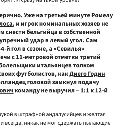
ории. И сразу на таком уровне!
рично. Уже на третьей минуте Ромелу
лоса
, и игрок номинальных хозяев не
м снести бельгийца в собственной
упречный удар в левый угол. Сам
й гол в сезоне, а «Севилья»
ечи с 11-метровой отметки третий
и болельщики итальянцев толком
своих футболистов, как
Диего Годин
голландец головой замкнул подачу
ович
команду не выручил – 1:1 к 12-й
 рукой в штрафной андалусийцев и желтая
 и всегда, никак не мог сдержать пылающие