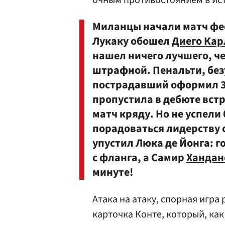
очным противостоянием в ист
Миланцы начали матч фее
Лукаку обошел
Диего Кар
нашел ничего лучшего, че
штрафной. Пенальти, без
пострадавший оформил 34-
пропустила в дебюте встр
матч кряду. Но не успел
порадоваться лидерству 
упустил Люка де Йонга: 
с фланга, а Самир
Хандан
минуте!
Атака на атаку, спорная игра
карточка Конте, который, как