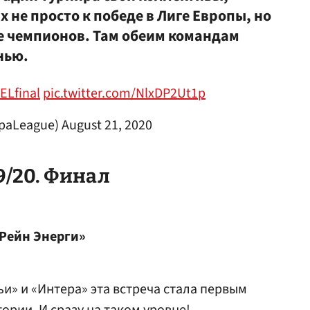
х не просто к победе в Лиге Европы, но
е чемпионов. Там обеим командам
нью.
ELfinal
pic.twitter.com/NlxDP2Ut1p
opaLeague)
August 21, 2020
9/20. Финал
«Рейн Энерги»
и» и «Интера» эта встреча стала первым