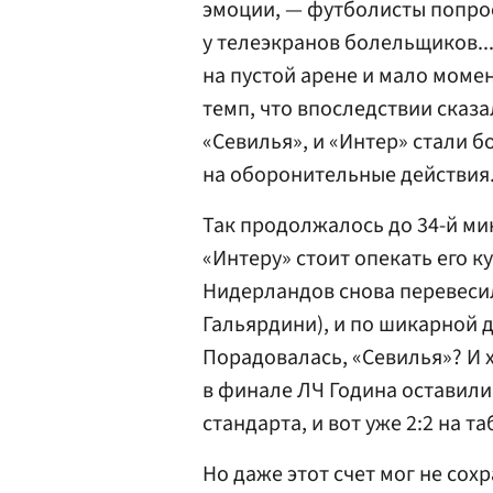
эмоции, — футболисты попро
у телеэкранов болельщиков..
на пустой арене и мало моме
темп, что впоследствии сказ
«Севилья», и «Интер» стали 
на оборонительные действия
Так продолжалось до 34-й мин
«Интеру» стоит опекать его 
Нидерландов снова перевесил
Гальярдини), и по шикарной д
Порадовалась, «Севилья»? И 
в финале ЛЧ Година оставили
стандарта, и вот уже 2:2 на та
Но даже этот счет мог не сох