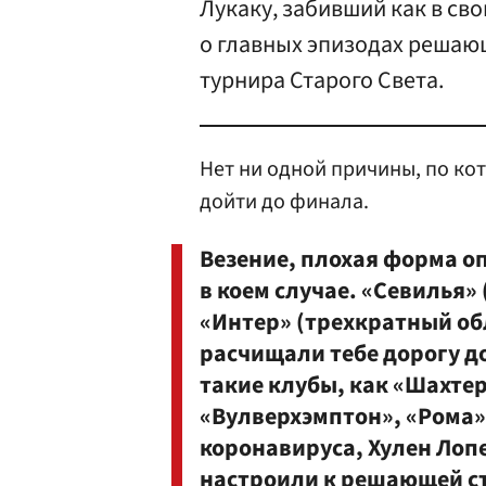
Лукаку, забивший как в свои
о главных эпизодах решаю
турнира Старого Света.
Нет ни одной причины, по ко
дойти до финала.
Везение, плохая форма о
в коем случае. «Севилья»
«Интер» (трехкратный о
расчищали тебе дорогу д
такие клубы, как «Шахтер
«Вулверхэмптон», «Рома»
коронавируса, Хулен Лоп
настроили к решающей ст