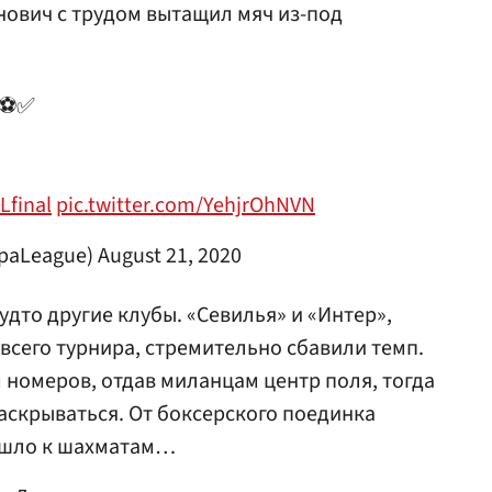
нович с трудом вытащил мяч из-под
 ⚽️✅
Lfinal
pic.twitter.com/YehjrOhNVN
opaLeague)
August 21, 2020
удто другие клубы. «Севилья» и «Интер»,
всего турнира, стремительно сбавили темп.
 номеров, отдав миланцам центр поля, тогда
аскрываться. От боксерского поединка
ешло к шахматам…