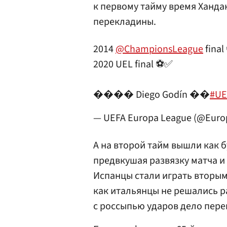
к первому тайму время Ханда
перекладины.
2014
@ChampionsLeague
final
2020 UEL final ⚽️✅
���� Diego Godín ��
#UE
— UEFA Europa League (@Eur
А на второй тайм вышли как б
предвкушая развязку матча и 
Испанцы стали играть вторым
как итальянцы не решались р
с россыпью ударов дело пер