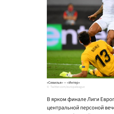
«Севилья» — «Интер»
Twitter.com/europaleague
В ярком финале Лиги Европ
центральной персоной веч