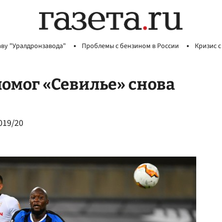
аву "Уралдронзавода"
Проблемы с бензином в России
Кризис с
помог «Севилье» снова
019/20