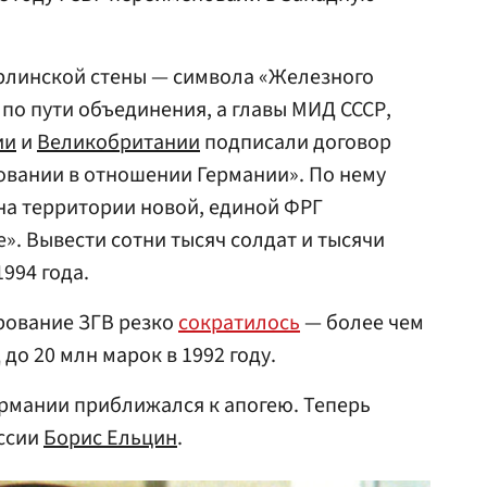
ерлинской стены — символа «Железного
 по пути объединения, а главы МИД СССР,
ии
и
Великобритании
подписали договор
овании в отношении Германии». По нему
на территории новой, единой ФРГ
». Вывести сотни тысяч солдат и тысячи
994 года.
рование ЗГВ резко
сократилось
— более чем
д до 20 млн марок в 1992 году.
Германии приближался к апогею. Теперь
оссии
Борис Ельцин
.