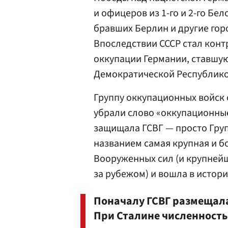
и офицеров из 1-го и 2-го Бел
бравших Берлин и другие горо
Впоследствии СССР стал конт
оккупации Германии, ставшу
Демократической Республикой
Группу оккупационных войск 
убрали слово «оккупационные
защищала ГСВГ — просто Груп
названием самая крупная и б
Вооруженных сил (и крупней
за рубежом) и вошла в истор
Поначалу ГСВГ размещала
При Сталине численность