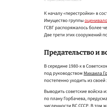
Юрий Сомов/РИА Новости
К началу «перестройки» в сос
Имущество группы
оценивал
ГСВГ распоряжалось более чем
Две трети этих сооружений по
Предательство и в
В середине 1980-х в Советск
под руководством
Михаила Г
постепенно уходить из своей
Выводить советские войска из
по плану Горбачева, предус
численности ВС СССР. В том 