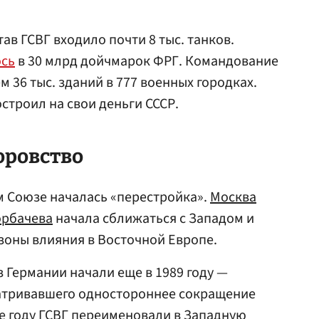
тав ГСВГ входило почти 8 тыс. танков.
ось
в 30 млрд дойчмарок ФРГ. Командование
 36 тыс. зданий в 777 военных городках.
строил на свои деньги СССР.
оровство
ом Союзе началась «перестройка».
Москва
орбачева
начала сближаться с Западом и
 зоны влияния в Восточной Европе.
 Германии начали еще в 1989 году —
матривавшего одностороннее сокращение
же году ГСВГ переименовали в Западную