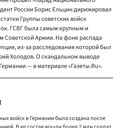
рлине прошел «парад национального
дент России Борис Ельцин дирижировал
статки Группы советских войск
ток. ГСВГ была самым крупным и
 Советской Армии. На фоне распада
упция, из-за расследования которой был
рий Холодов. О скандальном выводе
 Германии — в материале «Газеты.Ru».
ы
ных войск в Германии была создана после
нией. В ее состав вошли более 2 млн солдат