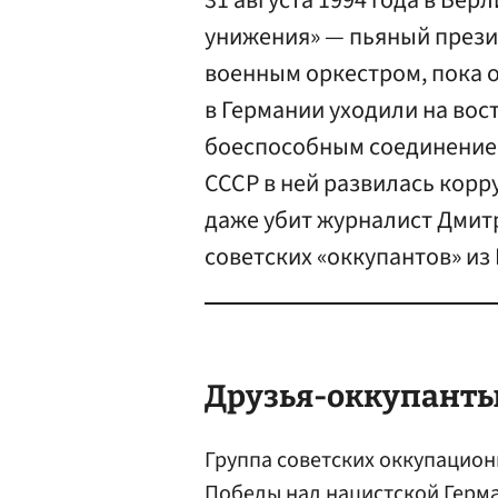
31 августа 1994 года в Бе
унижения» — пьяный прези
военным оркестром, пока о
в Германии уходили на вос
боеспособным соединением
СССР в ней развилась корр
даже убит журналист Дмит
советских «оккупантов» из
Друзья-оккупант
Группа советских оккупацион
Победы над нацистской Герма