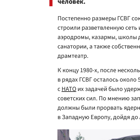
человек.
Постепенно размеры ГСВГ со
строили разветвленную сеть
аэродромы, казармы, школы 
санатории, а также собствен
драмтеатр.
К концу 1980-х, после нескол
в рядах ГСВГ осталось около 
с
НАТО
их задачей было удер
советских сил. По мнению зап
должны были прорвать ядерн
в Западную Европу, дойдя до