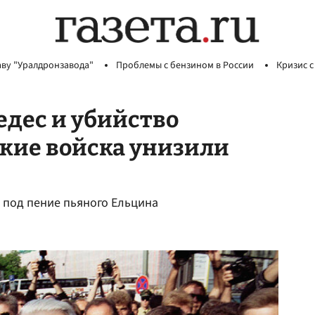
аву "Уралдронзавода"
Проблемы с бензином в России
Кризис с
дес и убийство
ские войска унизили
Г под пение пьяного Ельцина