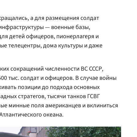
кращались, а для размещения солдат
 инфраструктуры — военные базы,
для детей офицеров, пионерлагеря и
ные телецентры, дома культуры и даже
ьких сокращений численности ВС СССР,
500 тыс. солдат и офицеров. В случае войны
живать позиции до подхода основных
адных стратегов, тысячи танков ГСВГ
ые минные поля американцев и вклиниться
 Атлантического океана.