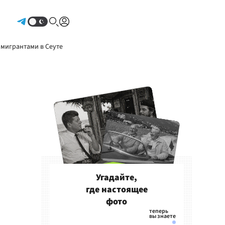
Авторизоваться
 мигрантами в Сеуте
Угадайте,
где настоящее
фото