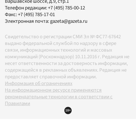
Варшавское шоссе, д.9, стр.1
Телефон редакции:
+7 (495) 785-00-12
Факс:
+7 (495) 785-17-01
Электронная почта:
gazeta@gazeta.ru
Свидетельство о регистрации СМИ Эл № ФС77-67642
выдано федеральной службой по надзору в сфере
связи, информационных технологий и массовых
коммуникаций (Роскомнадзор) 10.11.2016 г. Редакция не
несет ответственности за достоверность информации,
содержащейся в рекламных объявлениях. Редакция не
предоставляет справочной информации.
Информация об ограничениях
На информационном ресурсе применяются
рекомендательные технологии в соответствии с
Правилами
18+