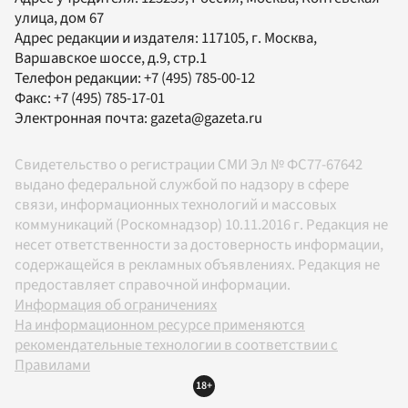
улица, дом 67
Адрес редакции и издателя:
117105
, г.
Москва
,
Варшавское шоссе, д.9, стр.1
Телефон редакции:
+7 (495) 785-00-12
Факс:
+7 (495) 785-17-01
Электронная почта:
gazeta@gazeta.ru
Свидетельство о регистрации СМИ Эл № ФС77-67642
выдано федеральной службой по надзору в сфере
связи, информационных технологий и массовых
коммуникаций (Роскомнадзор) 10.11.2016 г. Редакция не
несет ответственности за достоверность информации,
содержащейся в рекламных объявлениях. Редакция не
предоставляет справочной информации.
Информация об ограничениях
На информационном ресурсе применяются
рекомендательные технологии в соответствии с
Правилами
18+