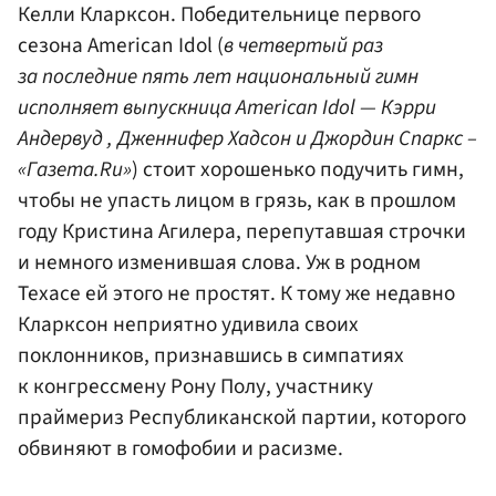
Келли
Кларксон
. Победительнице первого
сезона American Idol (
в четвертый раз
за последние пять лет национальный гимн
исполняет выпускница American Idol —
Кэрри
Андервуд
,
Дженнифер Хадсон
и Джордин Спаркс –
«Газета.Ru»
) стоит хорошенько подучить гимн,
чтобы не упасть лицом в грязь, как в прошлом
году
Кристина Агилера
, перепутавшая строчки
и немного изменившая слова. Уж в родном
Техасе ей этого не простят. К тому же недавно
Кларксон неприятно удивила своих
поклонников, признавшись в симпатиях
к конгрессмену
Рону Полу
, участнику
праймериз
Республиканской партии
, которого
обвиняют в гомофобии и расизме.