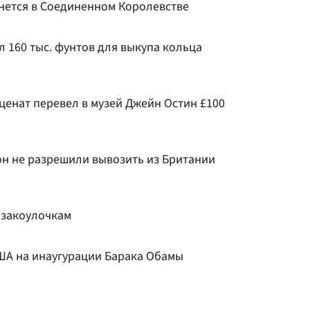
нется в Соединенном Королевстве
 160 тыс. фунтов для выкупа кольца
еценат перевел в музей Джейн Остин £100
он не разрешили вывозить из Британии
 закоулочкам
ША на инаугурации Барака Обамы