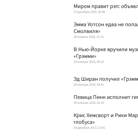
Миром правит рэп: объяв
07 декабря 2018, 20:46
Эмма Уотсон едва не попа
Смолвиля»
24 апреля 2018, 22:15
В Нью-Йорке вручили му
«Грэмми»
29 января 2018, 09:15
Эд Ширан получил «Грэмм
29 января 2018, 04:41
Певица Пинк исполнит ги
09 января 2018, 02:20
Крис Хемсворт и Рики Мар
глобуса»
28 декабря 2017, 22:42