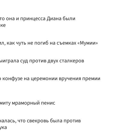
то она и принцесса Диана были
ике
, как чуть не погиб на съемках «Мумии»
ыиграла суд против двух сталкеров
 о конфузе на церемонии вручения премии
Смиту мраморный пенис
алась, что свекровь была против
ука