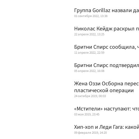
Группа Gorillaz назвали д
01 сентября 2022, 13:38
Николас Кейдж раскрыл п
22 апреля 2022, 13:25
Бритни Спирс сообщила, 
11 апреля 2022, 22:59
Бритни Спирс подтвердил
05 апреля 2022, 16:08
Жена Оззи Осборна перест
пластической операции
24 октября 2019, 00:03
«Мстители» наступают: чт
03 мая 2019, 23:45
Хип-хоп и Леди Гага: как
09 февраля 2019, 14:20