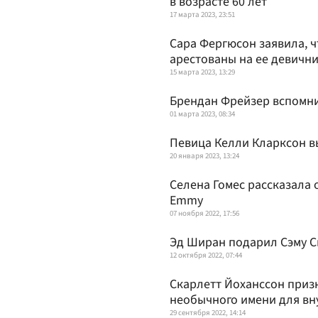
в возрасте 60 лет
17 марта 2023, 23:51
Сара Фергюсон заявила, ч
арестованы на ее девичн
15 марта 2023, 13:29
Брендан Фрейзер вспомнил
01 марта 2023, 08:34
Певица Келли Кларксон в
20 января 2023, 13:24
Селена Гомес рассказала
Emmy
07 ноября 2022, 17:56
Эд Ширан подарил Сэму 
12 октября 2022, 07:44
Скарлетт Йоханссон призн
необычного имени для вн
29 сентября 2022, 14:14