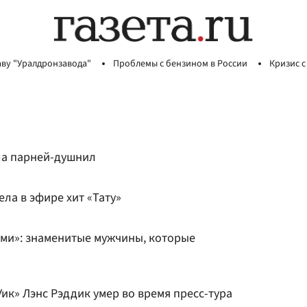
аву "Уралдронзавода"
Проблемы с бензином в России
Кризис с
ла парней-душнил
ла в эфире хит «Тату»
ыми»: знаменитые мужчины, которые
к» Лэнс Рэддик умер во время пресс-тура