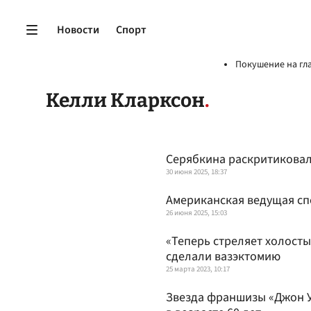
Новости
Спорт
Покушение на гл
Келли Кларксон
Серябкина раскритикова
30 июня 2025, 18:37
Американская ведущая спе
26 июня 2025, 15:03
«Теперь стреляет холост
сделали вазэктомию
25 марта 2023, 10:17
Звезда франшизы «Джон Уи