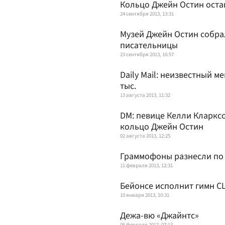
Кольцо Джейн Остин оста
24 сентября 2013, 13:31
Музей Джейн Остин собрал
писательницы
23 сентября 2013, 16:57
Daily Mail: неизвестный м
тыс.
13 августа 2013, 11:32
DM: певице Келли Кларкс
кольцо Джейн Остин
02 августа 2013, 12:25
Граммофоны разнесли по
11 февраля 2013, 12:31
Бейонсе исполнит гимн С
10 января 2013, 10:31
Дежа-вю «Джайнтс»
06 февраля 2012, 07:13