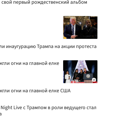
 свой первый рождественский альбом
ли инаугурацию Трампа на акции протеста
гли огни на главной елке
жгли огни на главной елке США
Night Live с Трампом в роли ведущего стал
а