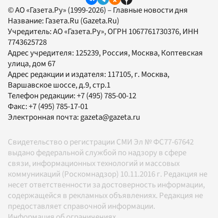
© АО «Газета.Ру» (1999-2026) – Главные новости дня
Название:
Газета.Ru
(Gazeta.Ru)
Учредитель:
АО «Газета.Ру»
, ОГРН 1067761730376, ИНН
7743625728
Адрес учредителя: 125239, Россия, Москва, Коптевская
улица, дом 67
Адрес редакции и издателя:
117105
, г.
Москва
,
Варшавское шоссе, д.9, стр.1
Телефон редакции:
+7 (495) 785-00-12
Факс:
+7 (495) 785-17-01
Электронная почта:
gazeta@gazeta.ru
Свидетельство о регистрации СМИ Эл № ФС77-67642
выдано федеральной службой по надзору в сфере
связи, информационных технологий и массовых
коммуникаций (Роскомнадзор) 10.11.2016 г. Редакция не
несет ответственности за достоверность информации,
содержащейся в рекламных объявлениях. Редакция не
предоставляет справочной информации.
Информация об ограничениях