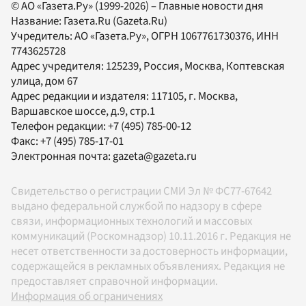
© АО «Газета.Ру» (1999-2026) – Главные новости дня
Название:
Газета.Ru
(Gazeta.Ru)
Учредитель:
АО «Газета.Ру»
, ОГРН 1067761730376, ИНН
7743625728
Адрес учредителя: 125239, Россия, Москва, Коптевская
улица, дом 67
Адрес редакции и издателя:
117105
, г.
Москва
,
Варшавское шоссе, д.9, стр.1
Телефон редакции:
+7 (495) 785-00-12
Факс:
+7 (495) 785-17-01
Электронная почта:
gazeta@gazeta.ru
Свидетельство о регистрации СМИ Эл № ФС77-67642
выдано федеральной службой по надзору в сфере
связи, информационных технологий и массовых
коммуникаций (Роскомнадзор) 10.11.2016 г. Редакция не
несет ответственности за достоверность информации,
содержащейся в рекламных объявлениях. Редакция не
предоставляет справочной информации.
Информация об ограничениях