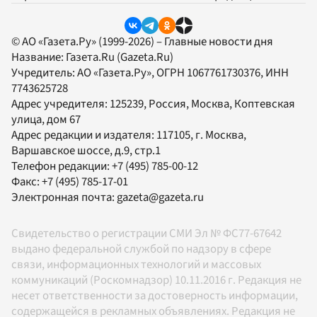
© АО «Газета.Ру» (1999-2026) – Главные новости дня
Название:
Газета.Ru
(Gazeta.Ru)
Учредитель:
АО «Газета.Ру»
, ОГРН 1067761730376, ИНН
7743625728
Адрес учредителя: 125239, Россия, Москва, Коптевская
улица, дом 67
Адрес редакции и издателя:
117105
, г.
Москва
,
Варшавское шоссе, д.9, стр.1
Телефон редакции:
+7 (495) 785-00-12
Факс:
+7 (495) 785-17-01
Электронная почта:
gazeta@gazeta.ru
Свидетельство о регистрации СМИ Эл № ФС77-67642
выдано федеральной службой по надзору в сфере
связи, информационных технологий и массовых
коммуникаций (Роскомнадзор) 10.11.2016 г. Редакция не
несет ответственности за достоверность информации,
содержащейся в рекламных объявлениях. Редакция не