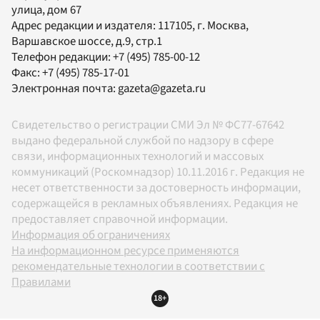
улица, дом 67
Адрес редакции и издателя:
117105
, г.
Москва
,
Варшавское шоссе, д.9, стр.1
Телефон редакции:
+7 (495) 785-00-12
Факс:
+7 (495) 785-17-01
Электронная почта:
gazeta@gazeta.ru
Свидетельство о регистрации СМИ Эл № ФС77-67642
выдано федеральной службой по надзору в сфере
связи, информационных технологий и массовых
коммуникаций (Роскомнадзор) 10.11.2016 г. Редакция не
несет ответственности за достоверность информации,
содержащейся в рекламных объявлениях. Редакция не
предоставляет справочной информации.
Информация об ограничениях
На информационном ресурсе применяются
рекомендательные технологии в соответствии с
Правилами
18+