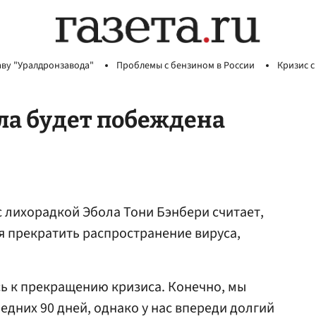
аву "Уралдронзавода"
Проблемы с бензином в России
Кризис с
ола будет побеждена
с лихорадкой Эбола Тони Бэнбери считает,
ся прекратить распространение вируса,
ь к прекращению кризиса. Конечно, мы
едних 90 дней, однако у нас впереди долгий