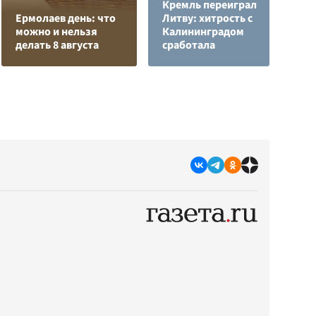
Кремль переиграл
Н
Ермолаев день: что
Литву: хитрость с
т
можно и нельзя
Калининградом
у
делать 8 августа
сработала
С