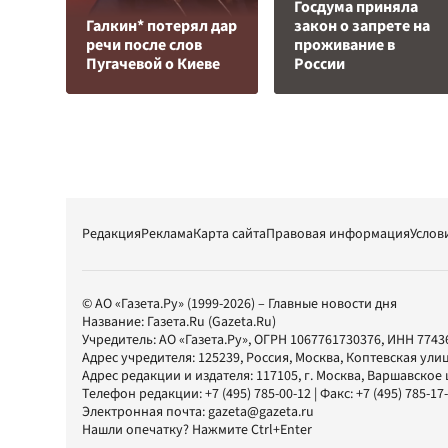
Госдума приняла
Галкин* потерял дар
закон о запрете на
речи после слов
проживание в
Пугачевой о Киеве
России
Редакция
Реклама
Карта сайта
Правовая информация
Услов
© АО «Газета.Ру» (1999-2026) – Главные новости дня
Название:
Газета.Ru
(Gazeta.Ru)
Учредитель:
АО «Газета.Ру»
, ОГРН 1067761730376, ИНН 7743
Адрес учредителя: 125239, Россия, Москва, Коптевская улиц
Адрес редакции и издателя:
117105
, г.
Москва
,
Варшавское шо
Телефон редакции:
+7 (495) 785-00-12
| Факс:
+7 (495) 785-17
Электронная почта:
gazeta@gazeta.ru
Нашли опечатку? Нажмите Ctrl+Enter