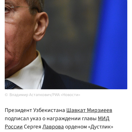
Владимир Астапкович/РИА «Новости»
Президент Узбекистана
Шавкат Мирзиеев
подписал указ о награждении главы
МИД
России
Сергея
Лаврова
орденом «Дустлик»