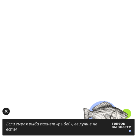
Если сырая рыба пахнет «рыбой», ее лучше не
есть!