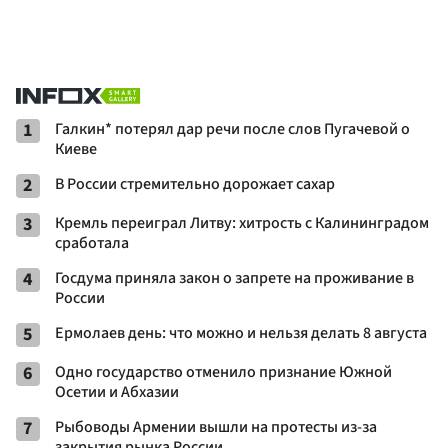
1
Галкин* потерял дар речи после слов Пугачевой о
Киеве
2
В России стремительно дорожает сахар
3
Кремль переиграл Литву: хитрость с Калининградом
сработала
4
Госдума приняла закон о запрете на проживание в
России
5
Ермолаев день: что можно и нельзя делать 8 августа
6
Одно государство отменило признание Южной
Осетии и Абхазии
7
Рыбоводы Армении вышли на протесты из-за
закрытия рынка России