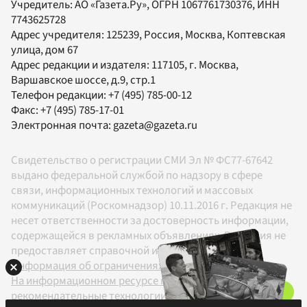
Учредитель:
АО «Газета.Ру»
, ОГРН 1067761730376, ИНН
7743625728
Адрес учредителя: 125239, Россия, Москва, Коптевская
улица, дом 67
Адрес редакции и издателя:
117105
, г.
Москва
,
Варшавское шоссе, д.9, стр.1
Телефон редакции:
+7 (495) 785-00-12
Факс:
+7 (495) 785-17-01
Электронная почта:
gazeta@gazeta.ru
Свидетельство о регистрации СМИ Эл № ФС77-67642
выдано федеральной службой по надзору в сфере
связи, информационных технологий и массовых
коммуникаций (Роскомнадзор) 10.11.2016 г. Редакция не
несет ответственности за достоверность информации,
содержащейся в рекламных объявлениях. Редакция не
предоставляет справочной информации.
Информация об ограничениях
На информационном ресурсе применяются
рекомендательные технологии в соответствии с